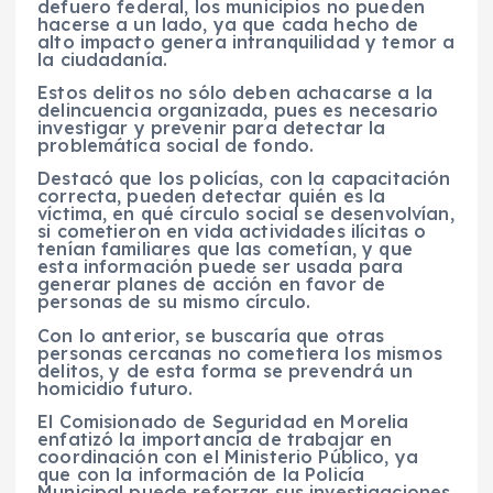
de
fuero federal,
los municipios
no pueden
hacerse a un lado, ya que cada hecho de
alto impacto genera intranquilidad y temor a
la ciudadanía.
Estos delitos no sólo deben achacarse a la
delincuencia organizada, pues es necesario
investigar y prevenir para detectar la
problemática social de fondo.
Destacó que
los policías, con la capacitación
correcta, pueden detectar quién es la
víctima, en qué círculo social se desenvolvían,
si cometieron en vida actividades ilícitas o
tenían familiares que las cometían, y que
esta información puede ser usada para
generar planes de acción en favor de
personas de su mismo círculo.
C
on lo anterior, se buscaría que
otras
personas cercanas no cometiera los mismos
delitos
, y de esta forma se
prevendrá un
homicidio futuro.
El Comisionado de Seguridad en Morelia
enfatizó la importancia de trabajar en
coordinación con el Ministerio Público,
ya
que con la información de la Policía
Municipal puede reforzar sus investigaciones