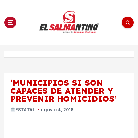
S
a
l
t
a
r
a
l
c
o
El Salmantino - medios/noticias/editorial
n
t
e
Inicio
n
i
d
o
‘MUNICIPIOS SI SON
CAPACES DE ATENDER Y
PREVENIR HOMICIDIOS’
ESTATAL
agosto 4, 2018