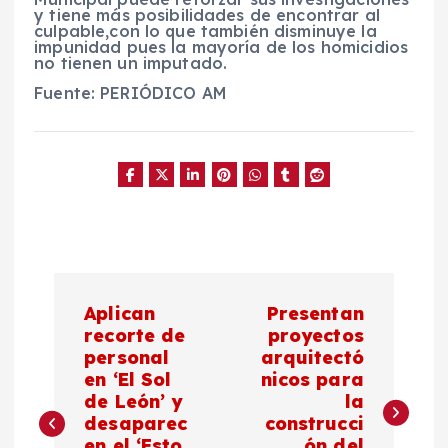
y
tiene más posibilidades de encontrar al
culpable,
con lo que también
disminuye la
impunidad
pues la mayoría de los homicidios
no tienen un imputado.
Fuente: PERIÓDICO AM
N
Aplican
Presentan
a
recorte de
proyectos
personal
arquitectó
en ‘El Sol
nicos para
v
de León’ y
la
desaparec
construcci
e
en el ‘Esto
ón del