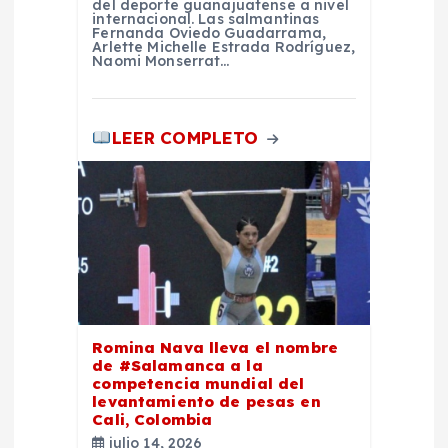
del deporte guanajuatense a nivel
internacional. Las salmantinas
a
Fernanda Oviedo Guadarrama,
Arlette Michelle Estrada Rodríguez,
Naomi Monserrat…
s
LEER COMPLETO
Romina Nava lleva el nombre
de #Salamanca a la
competencia mundial del
levantamiento de pesas en
Cali, Colombia
julio 14, 2026