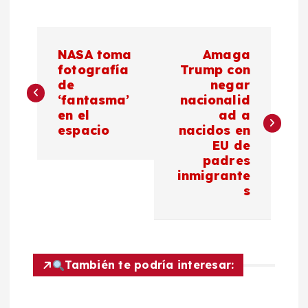
N
NASA toma
Amaga
a
fotografía
Trump con
de
negar
‘fantasma’
nacionalid
v
en el
ad a
espacio
nacidos en
e
EU de
padres
g
inmigrante
s
a
c
También te podría interesar:
i