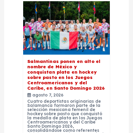
ó
n
d
e
e
Salmantinas ponen en alto el
nombre de México y
n
conquistan plata en hockey
sobre pasto en los Juegos
Centroamericanos y del
t
Caribe, en Santo Domingo 2026
agosto 7, 2026
r
Cuatro deportistas originarias de
Salamanca formaron parte de la
selección mexicana femenil de
a
hockey sobre pasto que conquistó
la medalla de plata en los Juegos
Centroamericanos y del Caribe
Santo Domingo 2026,
d
consolidándose como referentes