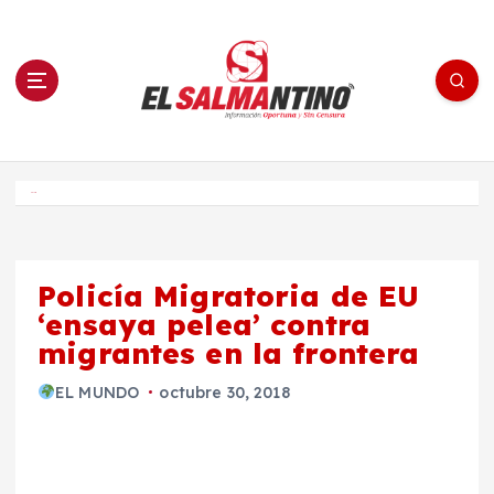
S
a
l
t
a
r
a
l
c
o
El Salmantino - medios/noticias/editorial
n
t
e
Inicio
n
i
d
o
Policía Migratoria de EU
‘ensaya pelea’ contra
migrantes en la frontera
EL MUNDO
octubre 30, 2018