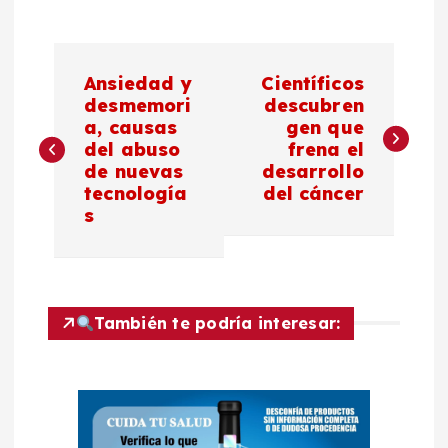
N
Ansiedad y
Científicos
a
desmemori
descubren
a, causas
gen que
del abuso
frena el
v
de nuevas
desarrollo
tecnología
del cáncer
e
s
g
a
También te podría interesar:
c
i