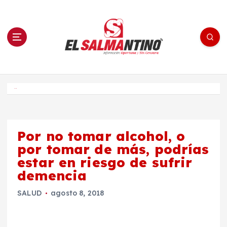
S
a
l
t
a
r
a
l
c
o
El Salmantino - medios/noticias/editorial
n
t
e
Inicio
n
i
d
o
Por no tomar alcohol, o
por tomar de más, podrías
estar en riesgo de sufrir
demencia
SALUD
agosto 8, 2018