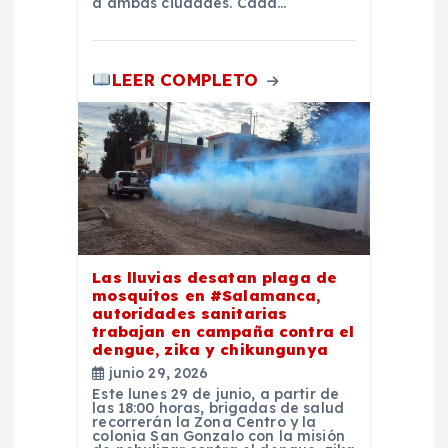
d
a ambas ciudades. Cada…
a
LEER COMPLETO
s
Las lluvias desatan plaga de
mosquitos en #Salamanca,
autoridades sanitarias
trabajan en campaña contra el
dengue, zika y chikungunya
junio 29, 2026
Este lunes 29 de junio, a partir de
las 18:00 horas, brigadas de salud
recorrerán la Zona Centro y la
colonia San Gonzalo con la misión