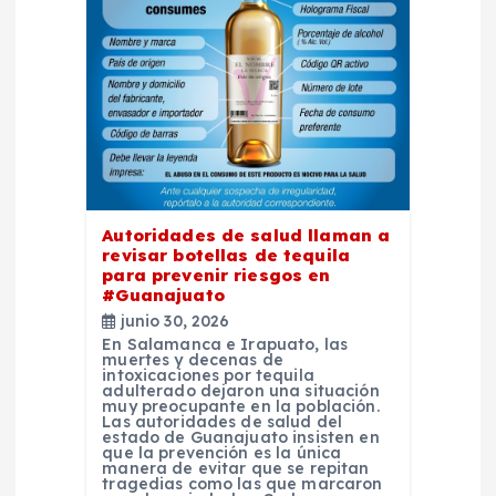
ó
n
d
e
e
Autoridades de salud llaman a
revisar botellas de tequila
n
para prevenir riesgos en
#Guanajuato
t
junio 30, 2026
En Salamanca e Irapuato, las
muertes y decenas de
r
intoxicaciones por tequila
adulterado dejaron una situación
muy preocupante en la población.
Las autoridades de salud del
a
estado de Guanajuato insisten en
que la prevención es la única
manera de evitar que se repitan
tragedias como las que marcaron