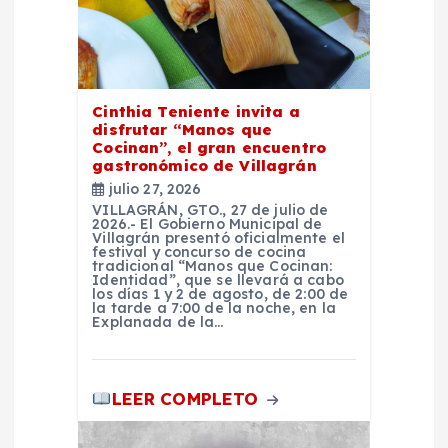
e
e
Cinthia Teniente invita a
n
disfrutar “Manos que
Cocinan”, el gran encuentro
t
gastronómico de Villagrán
julio 27, 2026
r
VILLAGRÁN, GTO., 27 de julio de
2026.- El Gobierno Municipal de
Villagrán presentó oficialmente el
festival y concurso de cocina
a
tradicional “Manos que Cocinan:
Identidad”, que se llevará a cabo
los días 1 y 2 de agosto, de 2:00 de
d
la tarde a 7:00 de la noche, en la
Explanada de la…
a
LEER COMPLETO
s