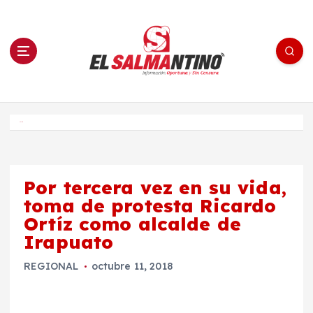
S
a
l
t
a
r
a
l
c
o
El Salmantino - medios/noticias/editorial
n
t
e
Inicio
n
i
d
o
Por tercera vez en su vida,
toma de protesta Ricardo
Ortíz como alcalde de
Irapuato
REGIONAL
octubre 11, 2018