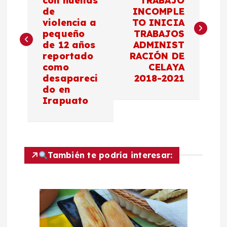
con huellas
TRABAJO
de
INCOMPLE
v
violencia a
TO INICIA
pequeño
TRABAJOS
e
de 12 años
ADMINIST
reportado
RACIÓN DE
g
como
CELAYA
desapareci
2018-2021
a
do en
Irapuato
c
i
También te podría interesar:
ó
n
d