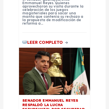
r
Emmanuel Reyes. Quienes
aprovecharon su visita durante la
a
celebración de los juegos
magisteriales para sacar una
manta que contenía su rechazo a
la propuesta de modificación de
d
reforma a…
a
LEER COMPLETO
s
SENADOR EMMANUEL REYES
RESPALDÓ LA LUCHA