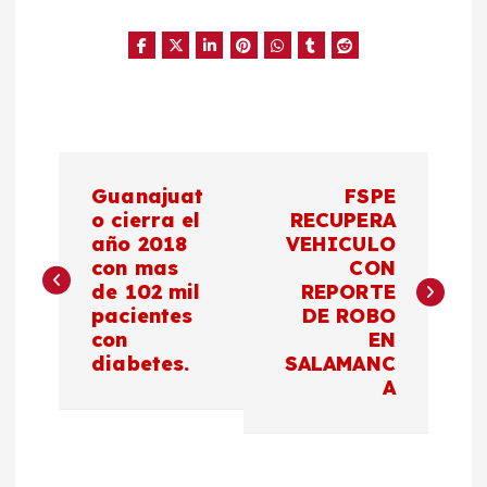
N
Guanajuat
FSPE
a
o cierra el
RECUPERA
año 2018
VEHICULO
con mas
CON
v
de 102 mil
REPORTE
pacientes
DE ROBO
e
con
EN
diabetes.
SALAMANC
g
A
a