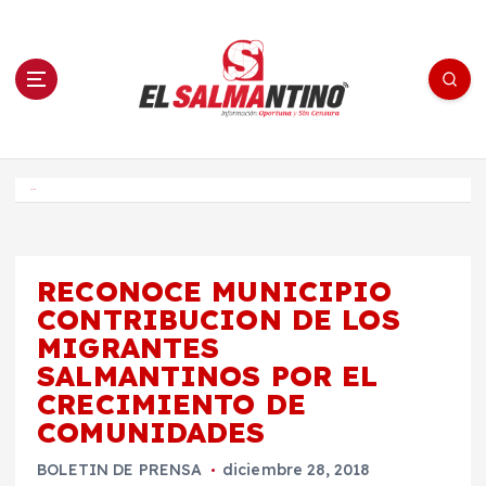
S
a
l
t
a
r
a
l
c
o
El Salmantino - medios/noticias/editorial
n
t
e
Inicio
n
i
d
o
RECONOCE MUNICIPIO
CONTRIBUCION DE LOS
MIGRANTES
SALMANTINOS POR EL
CRECIMIENTO DE
COMUNIDADES
BOLETIN DE PRENSA
diciembre 28, 2018