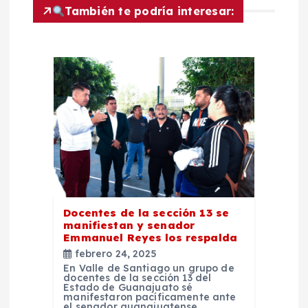
c
También te podría interesar:
i
ó
n
d
e
e
Docentes de la sección 13 se
manifiestan y senador
n
Emmanuel Reyes los respalda
febrero 24, 2025
t
En Valle de Santiago un grupo de
docentes de la sección 13 del
Estado de Guanajuato sé
manifestaron pacíficamente ante
el senador guanajuatense