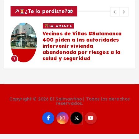
¿Te lo perdiste?
SALAMANCA
n
Vecinos de Villas #Salamanca
400 piden a las autoridades
intervenir vivienda
abandonada por riesgos a la
salud y seguridad
7
Copyright © 2026 El Salmantino | Todos los derechos
reservados.
Social Media Auto Publish
Powered By :
XYZScripts.com