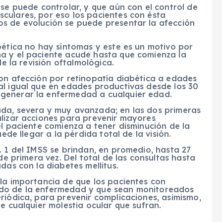
 se puede controlar, y que aún con el control de
culares, por eso los pacientes con ésta
s de evolución se puede presentar la afección
bética no hay síntomas y este es un motivo por
a y el paciente acude hasta que comienza la
de la revisión oftalmológica.
con afección por retinopatía diabética a edades
al igual que en edades productivas desde los 30
generar la enfermedad a cualquier edad.
ada, severa y muy avanzada; en las dos primeras
alizar acciones para prevenir mayores
el paciente comienza a tener disminución de la
ede llegar a la pérdida total de la visión.
. 1 del IMSS se brindan, en promedio, hasta 27
de primera vez. Del total de las consultas hasta
das con la diabetes mellitus.
la importancia de que los pacientes con
ado de la enfermedad y que sean monitoreados
riódica, para prevenir complicaciones, asimismo,
e cualquier molestia ocular que sufran.