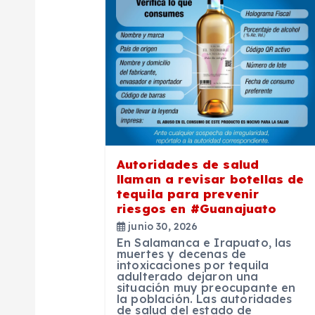
c
i
ó
n
Autoridades de salud
llaman a revisar botellas de
d
tequila para prevenir
riesgos en #Guanajuato
e
junio 30, 2026
En Salamanca e Irapuato, las
muertes y decenas de
e
intoxicaciones por tequila
adulterado dejaron una
situación muy preocupante en
la población. Las autoridades
n
de salud del estado de