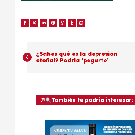
N
¿Sabes qué es la depresión
otoñal? Podría ‘pegarte’
a
v
e
También te podría interesar:
g
a