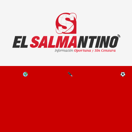
El Salmantino - medios/noticias/editorial
NAL
EL MUNDO
EDITORIALES
D