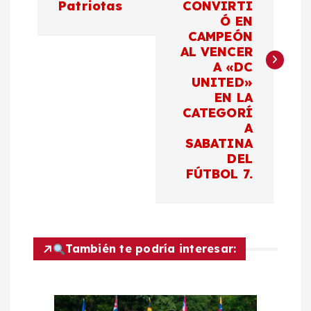
v
Patriotas
CONVIRTI
Ó EN
e
CAMPEÓN
AL VENCER
g
A «DC
UNITED»
a
EN LA
CATEGORÍ
c
A
SABATINA
DEL
i
FÚTBOL 7.
ó
n
También te podría interesar:
d
e