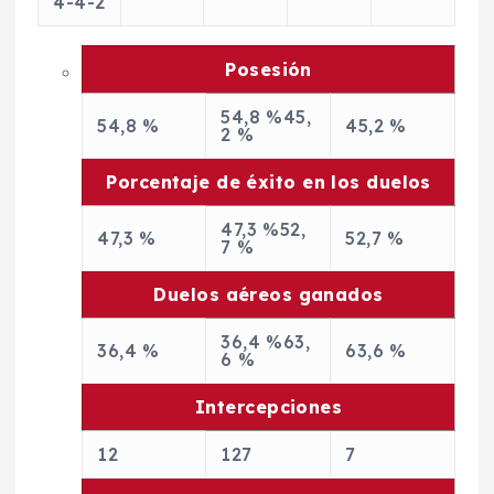
4-4-2
Posesión
54,8 %
45,
54,8 %
45,2 %
2 %
Porcentaje de éxito en los duelos
47,3 %
52,
47,3 %
52,7 %
7 %
Duelos aéreos ganados
36,4 %
63,
36,4 %
63,6 %
6 %
Intercepciones
12
12
7
7