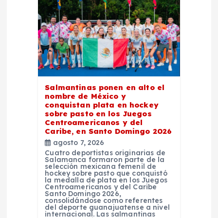
e
n
t
r
Salmantinas ponen en alto el
nombre de México y
conquistan plata en hockey
a
sobre pasto en los Juegos
Centroamericanos y del
Caribe, en Santo Domingo 2026
d
agosto 7, 2026
Cuatro deportistas originarias de
a
Salamanca formaron parte de la
selección mexicana femenil de
hockey sobre pasto que conquistó
la medalla de plata en los Juegos
s
Centroamericanos y del Caribe
Santo Domingo 2026,
consolidándose como referentes
del deporte guanajuatense a nivel
internacional. Las salmantinas