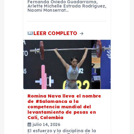
Fernanda Oviedo Guadarrama,
Arlette Michelle Estrada Rodríguez,
Naomi Monserrat…
LEER COMPLETO
Romina Nava lleva el nombre
de #Salamanca a la
competencia mundial del
levantamiento de pesas en
Cali, Colombia
julio 14, 2026
El esfuerzo y la disciplina de la