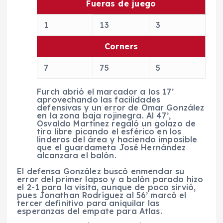
Fueras de juego
1
1
3
3
Corners
7
7
5
5
Furch abrió el marcador a los 17’
aprovechando las facilidades
defensivas y un error de Omar González
en la zona baja rojinegra. Al 47’,
Osvaldo Martínez regaló un golazo de
tiro libre picando el esférico en los
linderos del área y haciendo imposible
que el guardameta José Hernández
alcanzara el balón.
El defensa González buscó enmendar su
error del primer lapso y a balón parado hizo
el 2-1 para la visita, aunque de poco sirvió,
pues Jonathan Rodríguez al 56’ marcó el
tercer definitivo para aniquilar las
esperanzas del empate para Atlas.