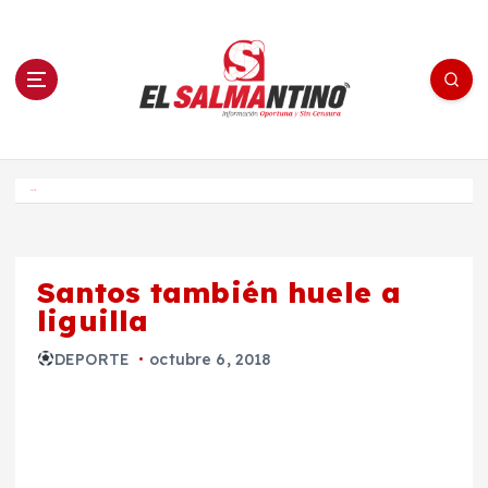
S
a
l
t
a
r
a
l
c
o
El Salmantino - medios/noticias/editorial
n
t
e
Inicio
n
i
d
o
Santos también huele a
liguilla
DEPORTE
octubre 6, 2018