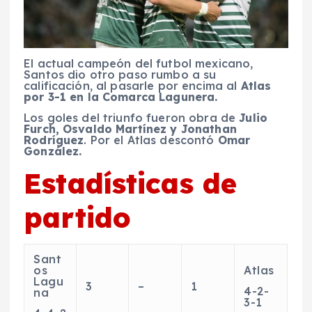
El actual campeón del futbol mexicano,
Santos dio otro paso rumbo a su
calificación, al pasarle por encima al
Atlas
por 3-1 en la Comarca Lagunera.
Los goles del triunfo fueron obra de
Julio
Furch, Osvaldo Martínez y Jonathan
Rodríguez
. Por el Atlas descontó
Omar
González.
Estadísticas de
partido
Sant
os
Atlas
Lagu
3
–
1
4-2-
na
3-1