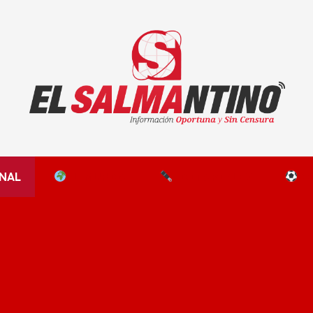
El Salmantino - medios/noticias/editorial
NAL
EL MUNDO
EDITORIALES
D