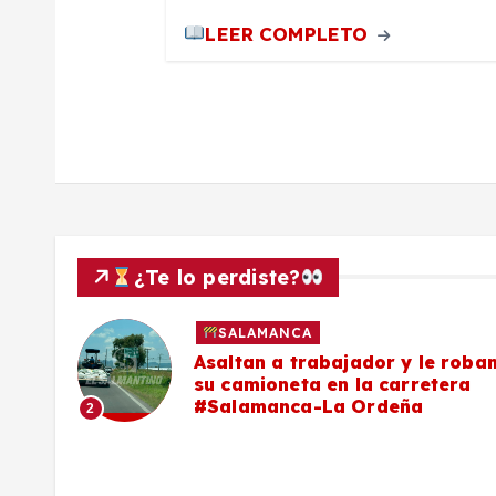
d
LEER COMPLETO
a
s
¿Te lo perdiste?
SALAMANCA
Asaltan a trabajador y le roba
 falta
su camioneta en la carretera
#Salamanca-La Ordeña
2