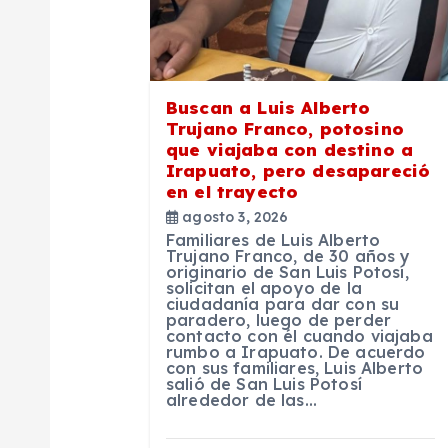
n
d
e
Buscan a Luis Alberto
Trujano Franco, potosino
que viajaba con destino a
e
Irapuato, pero desapareció
en el trayecto
n
agosto 3, 2026
Familiares de Luis Alberto
Trujano Franco, de 30 años y
t
originario de San Luis Potosí,
solicitan el apoyo de la
ciudadanía para dar con su
paradero, luego de perder
r
contacto con él cuando viajaba
rumbo a Irapuato. De acuerdo
con sus familiares, Luis Alberto
a
salió de San Luis Potosí
alrededor de las…