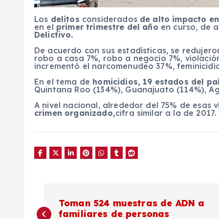
Los
delitos
considerados
de alto impacto en
en el
primer trimestre del año
en curso, de a
Delictivo.
De acuerdo con sus estadísticas, se redujero
robo a casa 7%, robo a negocio 7%, violació
incrementó el narcomenudeo 37%, feminicidio
En el tema de
homicidios, 19 estados del pa
Quintana Roo (134%), Guanajuato (114%), Ag
A nivel nacional, alrededor del 75% de esas
crimen organizado,
cifra similar a la de 2017.
N
Toman 524 muestras de ADN a
familiares de personas