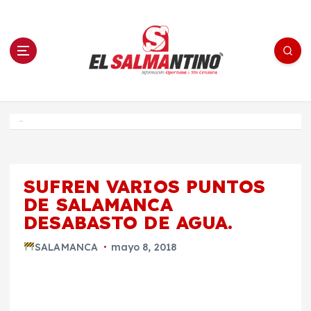
S
a
l
t
a
r
a
l
c
o
El Salmantino - medios/noticias/editorial
n
t
e
Inicio
n
i
d
o
SUFREN VARIOS PUNTOS
DE SALAMANCA
DESABASTO DE AGUA.
SALAMANCA
mayo 8, 2018