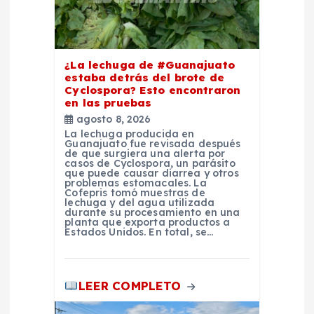
e
e
n
¿La lechuga de #Guanajuato
estaba detrás del brote de
Cyclospora? Esto encontraron
t
en las pruebas
agosto 8, 2026
r
La lechuga producida en
Guanajuato fue revisada después
de que surgiera una alerta por
a
casos de Cyclospora, un parásito
que puede causar diarrea y otros
problemas estomacales. La
Cofepris tomó muestras de
d
lechuga y del agua utilizada
durante su procesamiento en una
planta que exporta productos a
a
Estados Unidos. En total, se…
s
LEER COMPLETO