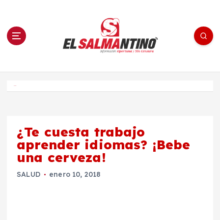
S
a
l
t
a
r
a
l
c
o
El Salmantino - medios/noticias/editorial
n
t
e
Inicio
n
i
d
o
¿Te cuesta trabajo
aprender idiomas? ¡Bebe
una cerveza!
SALUD
enero 10, 2018