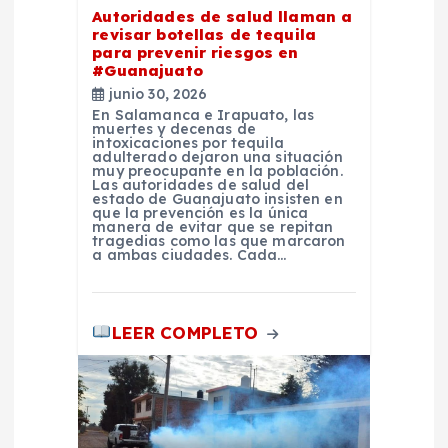
e
Autoridades de salud llaman a
revisar botellas de tequila
e
para prevenir riesgos en
#Guanajuato
n
junio 30, 2026
En Salamanca e Irapuato, las
muertes y decenas de
t
intoxicaciones por tequila
adulterado dejaron una situación
muy preocupante en la población.
r
Las autoridades de salud del
estado de Guanajuato insisten en
que la prevención es la única
manera de evitar que se repitan
a
tragedias como las que marcaron
a ambas ciudades. Cada…
d
LEER COMPLETO
a
s