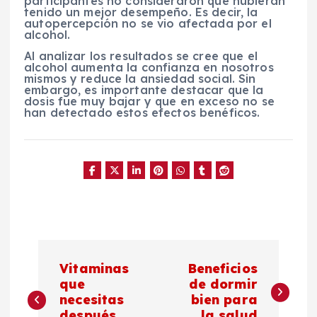
participantes no consideraron que hubieran
tenido un mejor desempeño. Es decir, la
autopercepción no se vio afectada por el
alcohol.
Al analizar los resultados se cree que el
alcohol aumenta la confianza en nosotros
mismos y reduce la ansiedad social. Sin
embargo, es importante destacar que la
dosis fue muy bajar y que en exceso no se
han detectado estos efectos benéficos.
N
Vitaminas
Beneficios
a
que
de dormir
necesitas
bien para
después
la salud