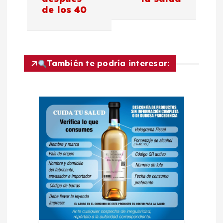
v
de los 40
e
g
También te podría interesar:
a
c
i
ó
n
d