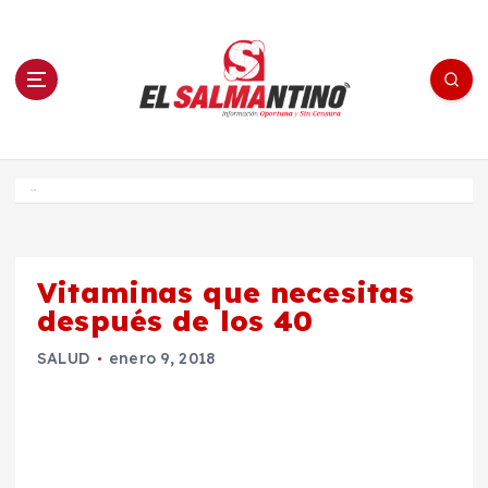
S
a
l
t
a
r
a
l
c
o
El Salmantino - medios/noticias/editorial
n
t
e
Inicio
n
i
d
o
Vitaminas que necesitas
después de los 40
SALUD
enero 9, 2018