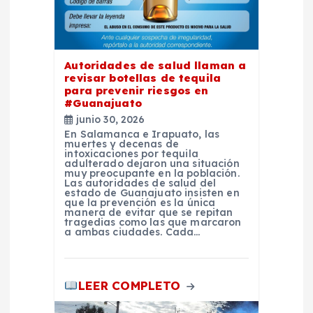
d
e
e
Autoridades de salud llaman a
revisar botellas de tequila
para prevenir riesgos en
n
#Guanajuato
junio 30, 2026
t
En Salamanca e Irapuato, las
muertes y decenas de
intoxicaciones por tequila
adulterado dejaron una situación
r
muy preocupante en la población.
Las autoridades de salud del
estado de Guanajuato insisten en
a
que la prevención es la única
manera de evitar que se repitan
tragedias como las que marcaron
a ambas ciudades. Cada…
d
a
LEER COMPLETO