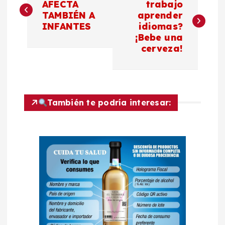
a
AFECTA
trabajo
TAMBIÉN A
aprender
INFANTES
idiomas?
v
¡Bebe una
cerveza!
e
g
a
También te podría interesar:
c
i
ó
n