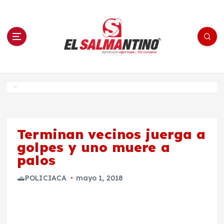
S
a
l
t
a
r
a
l
c
o
El Salmantino - medios/noticias/editorial
n
t
e
Inicio
n
i
d
o
Terminan vecinos juerga a
golpes y uno muere a
palos
POLICIACA
mayo 1, 2018