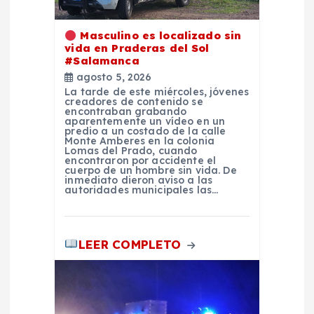
e
e
Masculino es localizado sin
vida en Praderas del Sol
n
#Salamanca
agosto 5, 2026
La tarde de este miércoles, jóvenes
t
creadores de contenido se
encontraban grabando
aparentemente un vídeo en un
r
predio a un costado de la calle
Monte Amberes en la colonia
Lomas del Prado, cuando
encontraron por accidente el
a
cuerpo de un hombre sin vida. De
inmediato dieron aviso a las
autoridades municipales las…
d
a
LEER COMPLETO
s