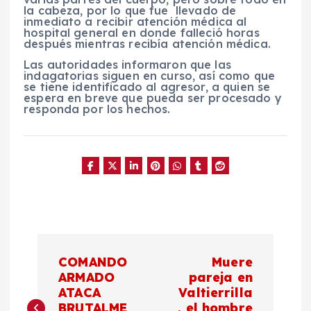
la cabeza, por lo que fue llevado de
inmediato a recibir atención médica al
hospital general en donde falleció horas
después mientras recibía atención médica.
Las autoridades informaron que las
indagatorias siguen en curso, así como que
se tiene identificado al agresor, a quien se
espera en breve que pueda ser procesado y
responda por los hechos.
N
COMANDO
Muere
a
ARMADO
pareja en
ATACA
Valtierrilla
BRUTALME
, el hombre