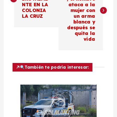
v
NTE EN LA
ataca a la
COLONIA
mujer con
e
LA CRUZ
un arma
blanca y
g
después se
quita la
a
vida
c
i
También te podría interesar:
ó
n
d