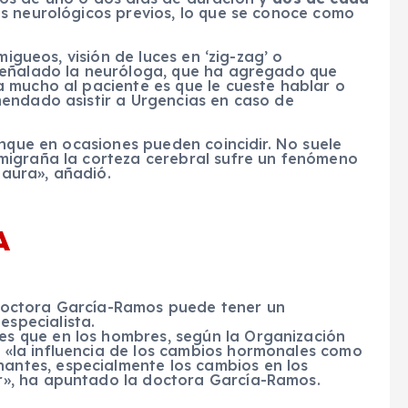
s neurológicos previos, lo que se conoce como
migueos, visión de luces en ‘zig-zag’ o
señalado la neuróloga, que ha agregado que
 mucho al paciente es que le cueste hablar o
endado asistir a Urgencias en caso de
unque en ocasiones pueden coincidir. No suele
migraña la corteza cerebral sufre un fenómeno
 aura», añadió.
A
a doctora García-Ramos puede tener un
especialista.
es que en los hombres, según la Organización
r «la influencia de los cambios hormonales como
nantes, especialmente los cambios en los
or», ha apuntado la doctora García-Ramos.