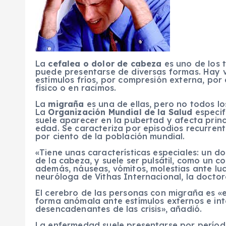
La
cefalea o dolor de cabeza
es uno de los 
puede presentarse de diversas formas. Hay v
estímulos fríos, por compresión externa, por 
físico o en racimos.
La
migraña
es una de ellas, pero no todos l
La
Organización Mundial de la Salud
especif
suele aparecer en la pubertad y afecta princ
edad. Se caracteriza por episodios recurrent
por ciento de la población mundial.
«Tiene unas características especiales: un d
de la cabeza, y suele ser pulsátil, como un 
además, náuseas, vómitos, molestias ante luces
neuróloga de Vithas Internacional, la docto
El cerebro de las personas con migraña es «
forma anómala ante estímulos externos e in
desencadenantes de las crisis», añadió.
La enfermedad suele presentarse por períod