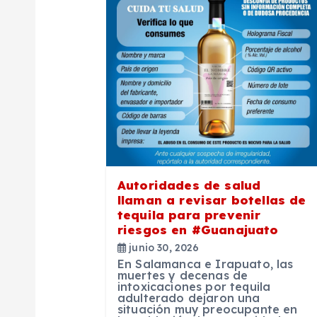
a
c
i
ó
n
Autoridades de salud
llaman a revisar botellas de
d
tequila para prevenir
riesgos en #Guanajuato
e
junio 30, 2026
En Salamanca e Irapuato, las
muertes y decenas de
e
intoxicaciones por tequila
adulterado dejaron una
situación muy preocupante en