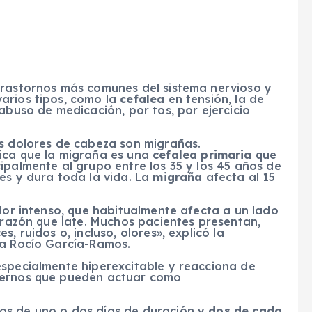
trastornos más comunes del sistema nervioso y
arios tipos, como la
cefalea
en tensión, la de
abuso de medicación, por tos, por ejercicio
os dolores de cabeza son migrañas.
ica que la migraña es una
cefalea primaria
que
ipalmente al grupo entre los 35 y los 45 años de
es y dura toda la vida. La
migraña
afecta al 15
olor intenso, que habitualmente afecta a un lado
corazón que late. Muchos pacientes presentan,
, ruidos o, incluso, olores», explicó la
ra Rocío García-Ramos.
especialmente hiperexcitable y reacciona de
ternos que pueden actuar como
os de uno o dos días de duración y
dos de cada