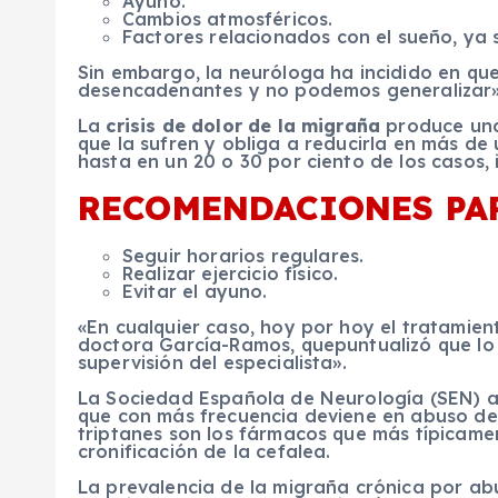
Ayuno.
Cambios atmosféricos.
Factores relacionados con el sueño, ya 
Sin embargo, la neuróloga ha incidido en qu
desencadenantes y no podemos generalizar»
La
crisis de dolor de la migraña
produce una 
que la sufren y obliga a reducirla en más de
hasta en un 20 o 30 por ciento de los casos,
RECOMENDACIONES PAR
Seguir horarios regulares.
Realizar ejercicio físico.
Evitar el ayuno.
«En cualquier caso, hoy por hoy el tratamien
doctora García-Ramos, quepuntualizó que lo 
supervisión del especialista».
La Sociedad Española de Neurología (SEN) a
que con más frecuencia deviene en abuso de 
triptanes son los fármacos que más típicame
cronificación de la cefalea.
La prevalencia de la migraña crónica por abu