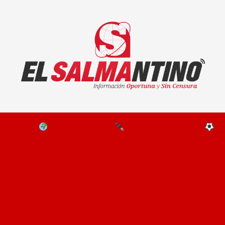
El Salmantino - medios/noticias/editorial
NAL
EL MUNDO
EDITORIALES
D