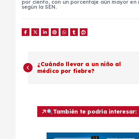
por ciento, con un porcentaje aún mayor en 
según la SEN.
N
¿Cuándo llevar a un niño al
médico por fiebre?
a
v
e
También te podría interesar:
g