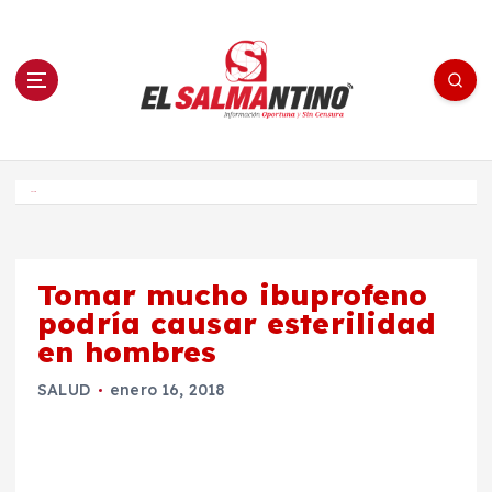
S
a
l
t
a
r
a
l
c
o
El Salmantino - medios/noticias/editorial
n
t
e
Inicio
n
i
d
o
Tomar mucho ibuprofeno
podría causar esterilidad
en hombres
SALUD
enero 16, 2018