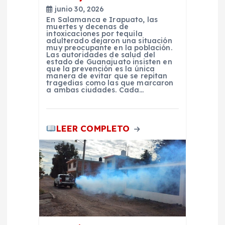
n
junio 30, 2026
t
En Salamanca e Irapuato, las
muertes y decenas de
intoxicaciones por tequila
adulterado dejaron una situación
r
muy preocupante en la población.
Las autoridades de salud del
estado de Guanajuato insisten en
a
que la prevención es la única
manera de evitar que se repitan
tragedias como las que marcaron
a ambas ciudades. Cada…
d
a
LEER COMPLETO
s