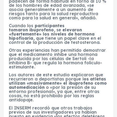
padecen de forma habitual en torno al 10 %
de los hombres de edad avanzada, «se
asocia generalmente a un aumento de
riesgos tanto para la salud reproductiva
como para la salud en general», añadió.
Cuando los
participantes
tomaron ibuprofeno
, se
elevaron
«fuertemente» los niveles de hormona
hipofisaria,
que tiene un papel clave en el
control de la producción de testosterona.
Otras experiencias han permitido demostrar
que el medicamento inhibe una hormona
producida por las células de Sertoli -la
inhibina B- que regula la hormona folículo-
estimulante.
Los autores de este estudio explicaron que
recurrieron a deportistas porque l
os atletas
utilizan «masivamente» el ibuprofeno como
automedicación
o «por la presión de su
entorno profesional», ya que, entre otras
cosas, no está prohibido por las reglas
antidopaje.
El INSERM recordó que otros trabajos
previos de sus investigadores ya habían
puesto en evidencia «los efectos deletéreos