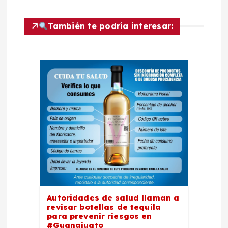
g
a
También te podría interesar:
c
i
ó
n
d
e
e
Autoridades de salud llaman a
revisar botellas de tequila
para prevenir riesgos en
#Guanajuato