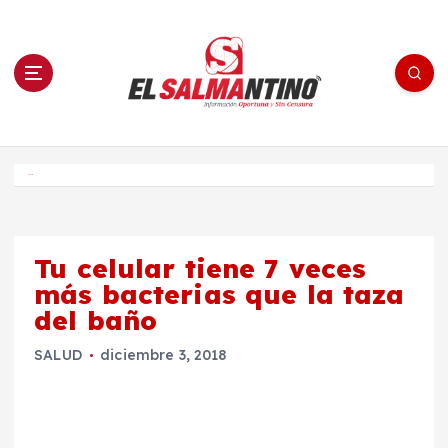
S
a
l
t
a
r
a
l
c
o
El Salmantino - medios/noticias/editorial
n
t
e
Inicio
n
i
d
o
Tu celular tiene 7 veces
más bacterias que la taza
del baño
SALUD
diciembre 3, 2018