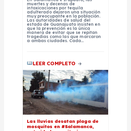
t
muertes y decenas de
intoxicaciones por tequila
adulterado dejaron una situación
r
muy preocupante en la población.
Las autoridades de salud del
estado de Guanajuato insisten en
a
que la prevención es la única
manera de evitar que se repitan
tragedias como las que marcaron
a ambas ciudades. Cada…
d
a
LEER COMPLETO
s
Las lluvias desatan plaga de
mosquitos en #Salamanca,