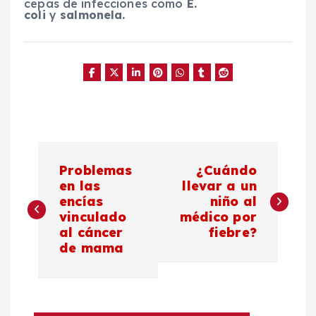
cepas de infecciones como
E.
coli
y
salmonela.
N
Problemas
¿Cuándo
a
en las
llevar a un
encías
niño al
vinculado
médico por
v
al cáncer
fiebre?
de mama
e
g