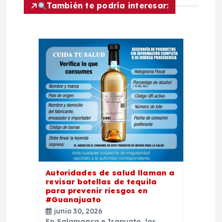
a
También te podría interesar:
c
i
ó
n
d
e
e
Autoridades de salud llaman a
revisar botellas de tequila
para prevenir riesgos en
n
#Guanajuato
junio 30, 2026
En Salamanca e Irapuato, las