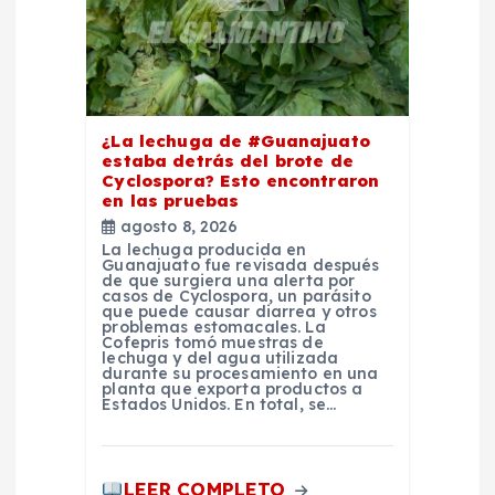
e
n
t
¿La lechuga de #Guanajuato
estaba detrás del brote de
r
Cyclospora? Esto encontraron
en las pruebas
a
agosto 8, 2026
La lechuga producida en
Guanajuato fue revisada después
d
de que surgiera una alerta por
casos de Cyclospora, un parásito
que puede causar diarrea y otros
problemas estomacales. La
a
Cofepris tomó muestras de
lechuga y del agua utilizada
durante su procesamiento en una
s
planta que exporta productos a
Estados Unidos. En total, se…
LEER COMPLETO