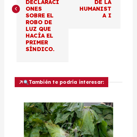
DECLARACI
DE LA
e
ONES
HUMANIST
SOBRE EL
A I
g
ROBO DE
LUZ QUE
a
HACÍA EL
PRIMER
c
SÍNDICO.
i
ó
También te podría interesar:
n
d
e