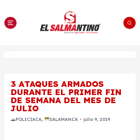
S
a
l
t
a
r
a
l
c
o
El Salmantino - medios/noticias/editorial
n
t
e
Inicio
n
i
d
o
3 ATAQUES ARMADOS
DURANTE EL PRIMER FIN
DE SEMANA DEL MES DE
JULIO
POLICIACA
,
SALAMANCA
julio 9, 2019