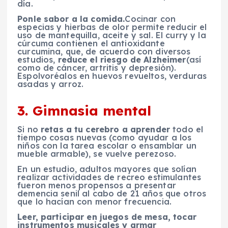
día.
Ponle sabor a la comida.
Cocinar con
especias y hierbas de olor permite reducir el
uso de mantequilla, aceite y sal. El curry y la
cúrcuma contienen el antioxidante
curcumina, que, de acuerdo con diversos
estudios,
reduce el riesgo de Alzheimer
(así
como de cáncer, artritis y depresión).
Espolvoréalos en huevos revueltos, verduras
asadas y arroz.
3. Gimnasia mental
Si no
retas a tu cerebro a aprender
todo el
tiempo cosas nuevas (como ayudar a los
niños con la tarea escolar o ensamblar un
mueble armable), se vuelve perezoso.
En un estudio, adultos mayores que solían
realizar actividades de recreo estimulantes
fueron menos propensos a presentar
demencia senil al cabo de 21 años que otros
que lo hacían con menor frecuencia.
Leer, participar en juegos de mesa, tocar
instrumentos musicales y armar