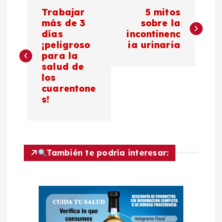
N
Trabajar
5 mitos
a
más de 3
sobre la
días
incontinenc
¡peligroso
ia urinaria
v
para la
salud de
e
los
cuarentone
g
s!
a
c
También te podría interesar:
i
ó
n