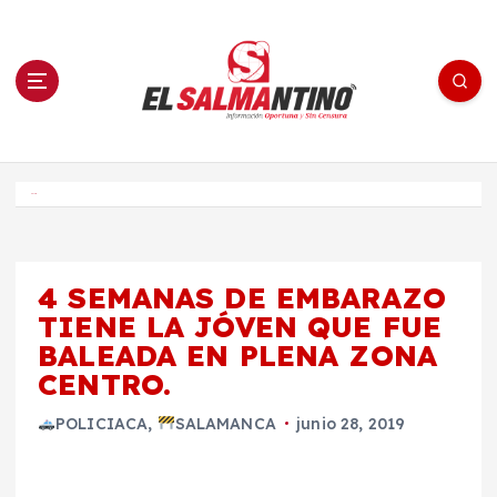
S
a
l
t
a
r
a
l
c
o
El Salmantino - medios/noticias/editorial
n
t
e
Inicio
n
i
d
o
4 SEMANAS DE EMBARAZO
TIENE LA JÓVEN QUE FUE
BALEADA EN PLENA ZONA
CENTRO.
POLICIACA
,
SALAMANCA
junio 28, 2019