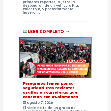
primeros reportes, sujetos la
despojaron de un vehículo Kia,
s
color rojo, y posteriormente
huyeron…
LEER COMPLETO
Peregrinos temen por su
seguridad tras recientes
asaltos en carreteras que
conectan con #Salamanca
agosto 7, 2026
El viaje de fe de un grupo de