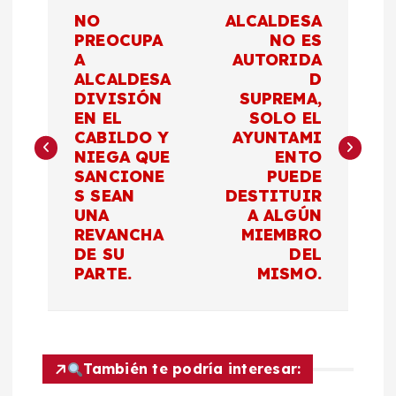
N
NO
ALCALDESA
a
PREOCUPA
NO ES
A
AUTORIDA
ALCALDESA
D
v
DIVISIÓN
SUPREMA,
EN EL
SOLO EL
e
CABILDO Y
AYUNTAMI
NIEGA QUE
ENTO
g
SANCIONE
PUEDE
S SEAN
DESTITUIR
a
UNA
A ALGÚN
REVANCHA
MIEMBRO
c
DE SU
DEL
PARTE.
MISMO.
i
ó
También te podría interesar:
n