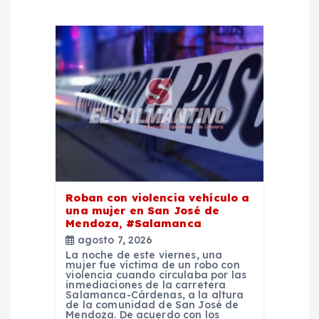
d
e
e
n
t
Roban con violencia vehículo a
r
una mujer en San José de
Mendoza, #Salamanca
a
agosto 7, 2026
La noche de este viernes, una
mujer fue víctima de un robo con
d
violencia cuando circulaba por las
inmediaciones de la carretera
Salamanca-Cárdenas, a la altura
a
de la comunidad de San José de
Mendoza. De acuerdo con los