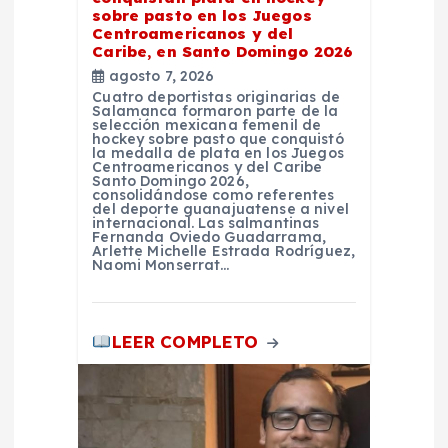
sobre pasto en los Juegos
t
Centroamericanos y del
Caribe, en Santo Domingo 2026
r
agosto 7, 2026
Cuatro deportistas originarias de
Salamanca formaron parte de la
a
selección mexicana femenil de
hockey sobre pasto que conquistó
la medalla de plata en los Juegos
d
Centroamericanos y del Caribe
Santo Domingo 2026,
consolidándose como referentes
del deporte guanajuatense a nivel
a
internacional. Las salmantinas
Fernanda Oviedo Guadarrama,
Arlette Michelle Estrada Rodríguez,
s
Naomi Monserrat…
LEER COMPLETO