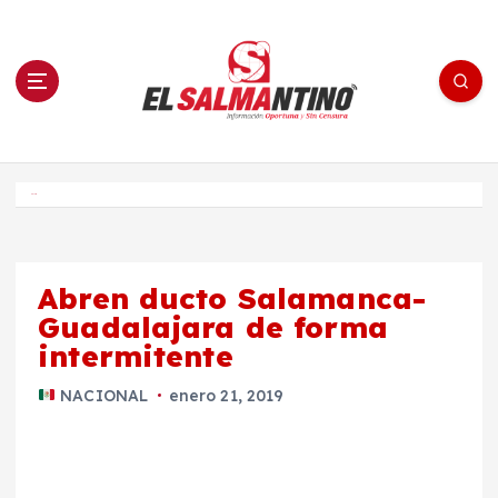
S
a
l
t
a
r
a
l
c
o
El Salmantino - medios/noticias/editorial
n
t
e
Inicio
n
i
d
o
Abren ducto Salamanca-
Guadalajara de forma
intermitente
NACIONAL
enero 21, 2019