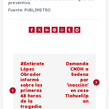
preventiva.
Fuente: PUBLIMETRO
N
#Entérate
Demanda
a
López
CNDH a
Obrador
Sedena
informó
por
v
sobre las
‘inacción’
primeras
en caso
e
48 horas
Tlahuelilp
de la
an
g
tragedia