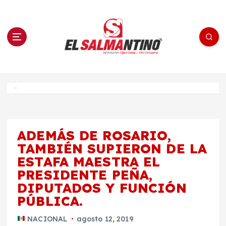
S
a
l
t
a
r
a
l
c
o
El Salmantino - medios/noticias/editorial
n
t
e
Inicio
n
i
d
o
ADEMÁS DE ROSARIO,
TAMBIÉN SUPIERON DE LA
ESTAFA MAESTRA EL
PRESIDENTE PEÑA,
DIPUTADOS Y FUNCIÓN
PÚBLICA.
NACIONAL
agosto 12, 2019