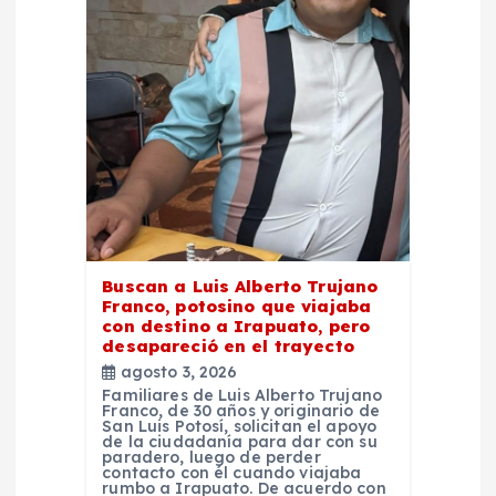
d
e
e
n
t
r
Buscan a Luis Alberto Trujano
Franco, potosino que viajaba
a
con destino a Irapuato, pero
desapareció en el trayecto
d
agosto 3, 2026
Familiares de Luis Alberto Trujano
Franco, de 30 años y originario de
a
San Luis Potosí, solicitan el apoyo
de la ciudadanía para dar con su
paradero, luego de perder
contacto con él cuando viajaba
s
rumbo a Irapuato. De acuerdo con