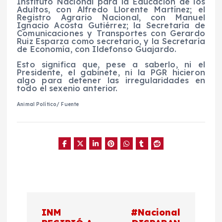
Instituto Nacional para la Educación de los
Adultos, con Alfredo Llorente Martínez; el
Registro Agrario Nacional, con Manuel
Ignacio Acosta Gutiérrez; la Secretaría de
Comunicaciones y Transportes con Gerardo
Ruiz Esparza como secretario, y la Secretaría
de Economía, con Ildefonso Guajardo.
Esto significa que, pese a saberlo, ni el
Presidente, el gabinete, ni la PGR hicieron
algo para detener las irregularidades en
todo el sexenio anterior.
Animal Político/ Fuente
N
INM
#Nacional