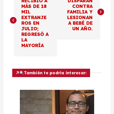
a
RECIBIÓ A
DISPARAN
MÁS DE 18
CONTRA
MIL
FAMILIA Y
v
EXTRANJE
LESIONAN
ROS EN
A BEBÉ DE
e
JULIO;
UN AÑO.
REGRESÓ A
g
LA
MAYORÍA
a
c
También te podría interesar:
i
ó
n