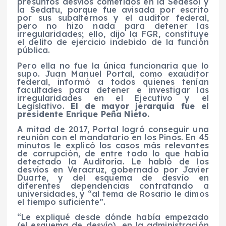
presuntos desvíos cometidos en la Sedesol y
la Sedatu, porque fue avisada por escrito
por sus subalternos y el auditor federal,
pero no hizo nada para detener las
irregularidades; ello, dijo la FGR, constituye
el delito de ejercicio indebido de la función
pública.
Pero ella no fue la única funcionaria que lo
supo. Juan Manuel Portal, como exauditor
federal, informó a todos quienes tenían
facultades para detener e investigar las
irregularidades en el Ejecutivo y el
Legislativo.
El de mayor jerarquía fue el
presidente Enrique Peña Nieto.
A mitad de 2017, Portal logró conseguir una
reunión con el mandatario en los Pinos. En 45
minutos le explicó los casos más relevantes
de corrupción, de entre todo lo que había
detectado la Auditoría. Le habló de los
desvíos en Veracruz, gobernado por Javier
Duarte, y del esquema de desvío en
diferentes dependencias contratando a
universidades, y “al tema de Rosario le dimos
el tiempo suficiente”.
“Le expliqué desde dónde había empezado
(el esquema de desvío), en la administración