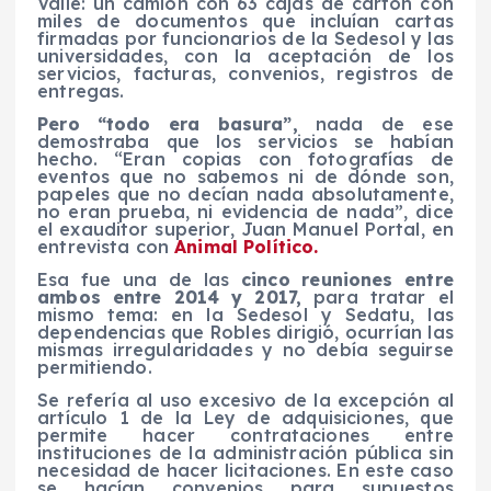
Valle: un camión con 63 cajas de cartón con
miles de documentos que incluían cartas
firmadas por funcionarios de la Sedesol y las
universidades, con la aceptación de los
servicios, facturas, convenios, registros de
entregas.
Pero “todo era basura”,
nada de ese
demostraba que los servicios se habían
hecho. “Eran copias con fotografías de
eventos que no sabemos ni de dónde son,
papeles que no decían nada absolutamente,
no eran prueba, ni evidencia de nada”, dice
el exauditor superior, Juan Manuel Portal, en
entrevista con
Animal Político.
Esa fue una de las
cinco reuniones entre
ambos entre 2014 y 2017,
para tratar el
mismo tema: en la Sedesol y Sedatu, las
dependencias que Robles dirigió, ocurrían las
mismas irregularidades y no debía seguirse
permitiendo.
Se refería al uso excesivo de la excepción al
artículo 1 de la Ley de adquisiciones, que
permite hacer contrataciones entre
instituciones de la administración pública sin
necesidad de hacer licitaciones. En este caso
se hacían convenios para supuestos