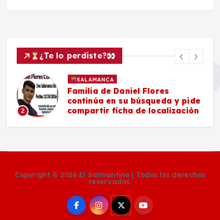
¿Te lo perdiste?
SALAMANCA
Familia de Daniel Flores
continúa en su búsqueda y pide
compartir ficha de localización
2
Copyright © 2026 El Salmantino | Todos los derechos
reservados.