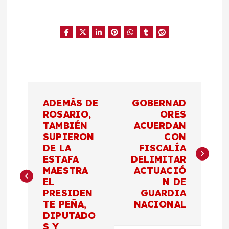
N
ADEMÁS DE
GOBERNAD
a
ROSARIO,
ORES
TAMBIÉN
ACUERDAN
SUPIERON
CON
v
DE LA
FISCALÍA
ESTAFA
DELIMITAR
e
MAESTRA
ACTUACIÓ
EL
N DE
g
PRESIDEN
GUARDIA
TE PEÑA,
NACIONAL
a
DIPUTADO
S Y