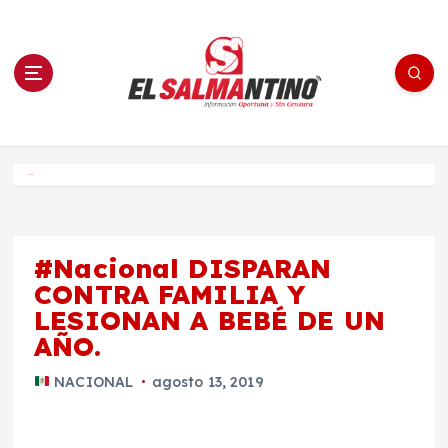
S
a
l
t
a
r
a
l
c
o
El Salmantino - medios/noticias/editorial
n
t
e
Inicio
n
i
d
o
#Nacional DISPARAN
CONTRA FAMILIA Y
LESIONAN A BEBÉ DE UN
AÑO.
NACIONAL
agosto 13, 2019