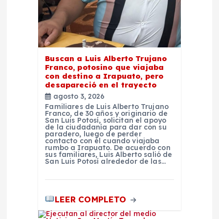
r
a
d
Buscan a Luis Alberto Trujano
Franco, potosino que viajaba
a
con destino a Irapuato, pero
desapareció en el trayecto
agosto 3, 2026
s
Familiares de Luis Alberto Trujano
Franco, de 30 años y originario de
San Luis Potosí, solicitan el apoyo
de la ciudadanía para dar con su
paradero, luego de perder
contacto con él cuando viajaba
rumbo a Irapuato. De acuerdo con
sus familiares, Luis Alberto salió de
San Luis Potosí alrededor de las…
LEER COMPLETO