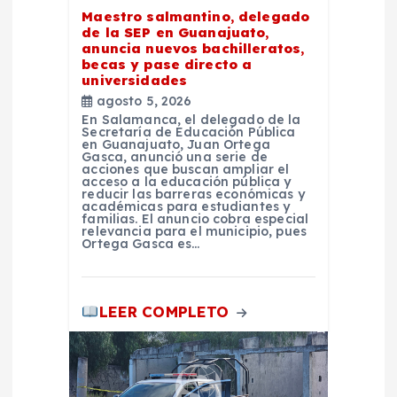
n
Maestro salmantino, delegado
de la SEP en Guanajuato,
t
anuncia nuevos bachilleratos,
becas y pase directo a
universidades
r
agosto 5, 2026
En Salamanca, el delegado de la
a
Secretaría de Educación Pública
en Guanajuato, Juan Ortega
Gasca, anunció una serie de
acciones que buscan ampliar el
d
acceso a la educación pública y
reducir las barreras económicas y
académicas para estudiantes y
a
familias. El anuncio cobra especial
relevancia para el municipio, pues
Ortega Gasca es…
s
LEER COMPLETO