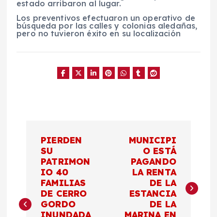
estado arribaron al lugar.
Los preventivos efectuaron un operativo de
búsqueda por las calles y colonias aledañas,
pero no tuvieron éxito en su localización
N
PIERDEN
MUNICIPI
a
SU
O ESTÁ
PATRIMON
PAGANDO
IO 40
LA RENTA
v
FAMILIAS
DE LA
DE CERRO
ESTANCIA
e
GORDO
DE LA
INUNDADA
MARINA EN