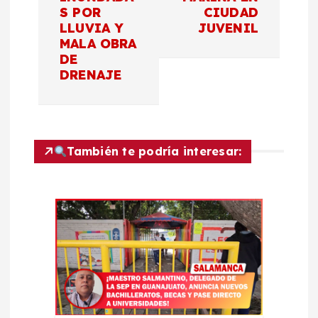
g
S POR
CIUDAD
LLUVIA Y
JUVENIL
a
MALA OBRA
DE
c
DRENAJE
i
ó
También te podría interesar:
n
d
e
e