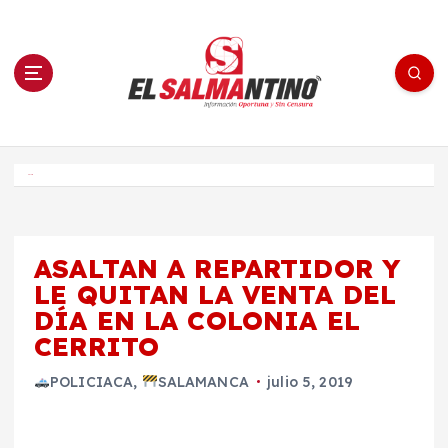
S
a
l
t
a
r
a
l
c
o
El Salmantino - medios/noticias/editorial
n
t
e
Inicio
n
i
d
o
ASALTAN A REPARTIDOR Y
LE QUITAN LA VENTA DEL
DÍA EN LA COLONIA EL
CERRITO
POLICIACA
,
SALAMANCA
julio 5, 2019