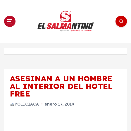
S
a
l
t
a
r
a
l
c
o
El Salmantino - medios/noticias/editorial
n
t
e
Inicio
n
i
d
o
ASESINAN A UN HOMBRE
AL INTERIOR DEL HOTEL
FREE
POLICIACA
enero 17, 2019