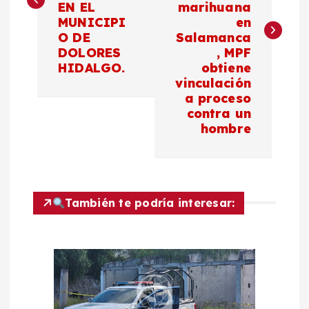
EN EL
marihuana
e
MUNICIPI
en
O DE
Salamanca
g
DOLORES
, MPF
HIDALGO.
obtiene
a
vinculación
a proceso
c
contra un
hombre
i
ó
También te podría interesar:
n
d
e