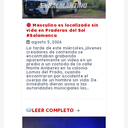
e
n
Masculino es localizado sin
t
vida en Praderas del Sol
#Salamanca
agosto 5, 2026
r
La tarde de este miércoles, jóvenes
creadores de contenido se
encontraban grabando
a
aparentemente un vídeo en un
predio a un costado de la calle
Monte Amberes en la colonia
d
Lomas del Prado, cuando
encontraron por accidente el
cuerpo de un hombre sin vida. De
inmediato dieron aviso a las
a
autoridades municipales las…
s
LEER COMPLETO