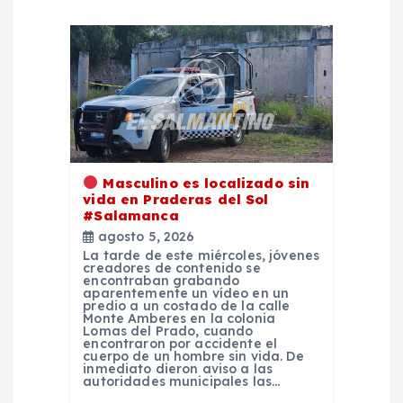
d
e
e
n
t
Masculino es localizado sin
vida en Praderas del Sol
#Salamanca
r
agosto 5, 2026
La tarde de este miércoles, jóvenes
a
creadores de contenido se
encontraban grabando
aparentemente un vídeo en un
predio a un costado de la calle
d
Monte Amberes en la colonia
Lomas del Prado, cuando
encontraron por accidente el
a
cuerpo de un hombre sin vida. De
inmediato dieron aviso a las
autoridades municipales las…