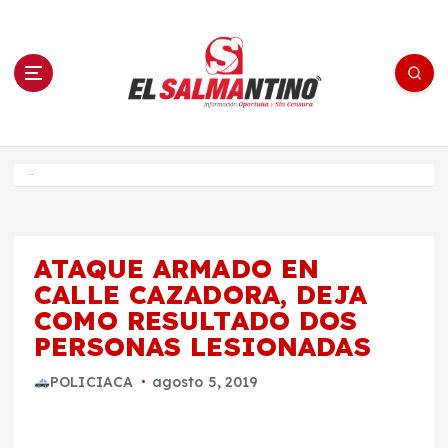
S
a
l
t
a
r
a
l
c
o
El Salmantino - medios/noticias/editorial
n
t
e
Inicio
n
i
d
o
ATAQUE ARMADO EN
CALLE CAZADORA, DEJA
COMO RESULTADO DOS
PERSONAS LESIONADAS
POLICIACA
agosto 5, 2019