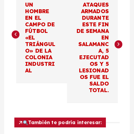
a
UN
ATAQUES
HOMBRE
ARMADOS
EN EL
DURANTE
v
CAMPO DE
ESTE FIN
FÚTBOL
DE SEMANA
e
«EL
EN
TRIÁNGUL
SALAMANC
g
O» DE LA
A, 5
COLONIA
EJECUTAD
a
INDUSTRI
OS Y 5
AL
LESIONAD
c
OS FUE EL
SALDO
TOTAL.
i
ó
n
También te podría interesar: