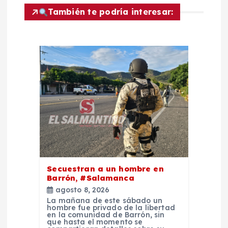
a
También te podría interesar:
c
i
ó
n
d
e
Secuestran a un hombre en
e
Barrón, #Salamanca
agosto 8, 2026
n
La mañana de este sábado un
hombre fue privado de la libertad
en la comunidad de Barrón, sin
que hasta el momento se