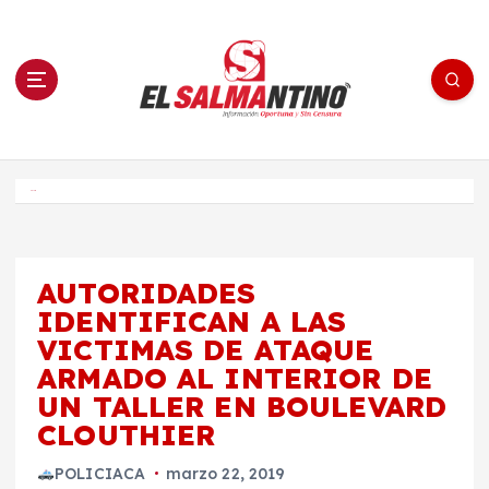
S
a
l
t
a
r
a
l
c
o
El Salmantino - medios/noticias/editorial
n
t
e
Inicio
n
i
d
o
AUTORIDADES
IDENTIFICAN A LAS
VICTIMAS DE ATAQUE
ARMADO AL INTERIOR DE
UN TALLER EN BOULEVARD
CLOUTHIER
POLICIACA
marzo 22, 2019