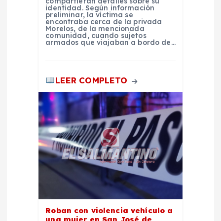
t
compartieran detalles sobre su
identidad. Según información
preliminar, la víctima se
r
encontraba cerca de la privada
Morelos, de la mencionada
comunidad, cuando sujetos
armados que viajaban a bordo de…
a
d
LEER COMPLETO
a
s
Roban con violencia vehículo a
una mujer en San José de