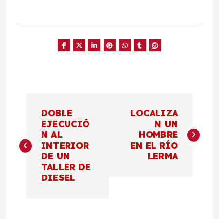
N
DOBLE
LOCALIZA
a
EJECUCIÓ
N UN
N AL
HOMBRE
INTERIOR
EN EL RÍO
v
DE UN
LERMA
TALLER DE
e
DIESEL
g