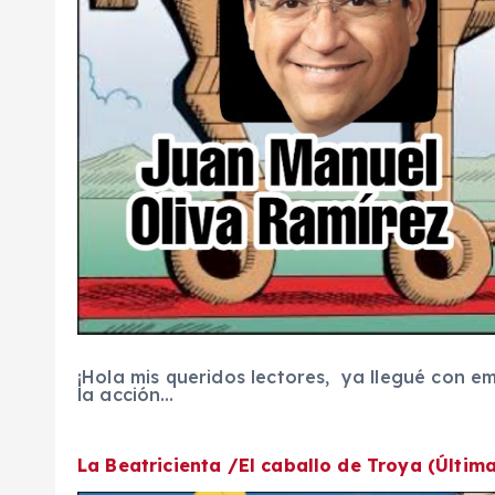
¡Hola mis queridos lectores, ya llegué con e
la acción…
La Beatricienta /El caballo de Troya (Últim