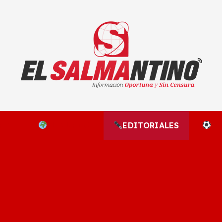
El Salmantino - medios/noticias/editorial
NAL
EL MUNDO
EDITORIALES
D