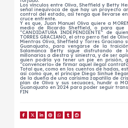
forjado.
Los vínculos entre Oliva, Sheffield y Betty
señal inequívoca de que hay un proyecto a
control del estado, así tenga que llevarse e
cruce enfrente.
Y es que, Juan Manuel Oliva quiere a MOR
medio de Ricardo Sheffield, o para que 
“CANDIDATURA INDEPENDIENTE” de quien 
TORRES GRACIANO, el otro perro fiel de Oliv
Mientras Oliva, Sheffield y Torres Graciano
Guanajuato, para vengarse de la traic
Salamanca Betty sigue disfrutando de l
millonarias a diestra y siniestra, y de ser 
quien podría ya tener un pie en prisión, 
“convencerlo» de firmar aquel ilegal contrato
Total que, como en los cuentos de hadas, esta 
así como que, el príncipe Diego Sinhué lleg
de la dueña de una carísima zapatilla de crist
plan de Oliva y sus secuaces, hundir a M
Guanajuato en 2024 para poder seguir transa
FIN