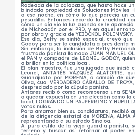
Rodeada de la calabaza, que hasta hace un
blindada propiedad de Soluciones Móviles H
a esa noche, en cómo lo que parecía un c
pesadilla. Entonces recordó la crueldad co
cómo un día vio la luz cuando se le apare
de Michoacán por el PRD, y en aquel enton
por obra y gracia de YEIDCKOL POLENVSKY.
Ese día, Betty se sintió especial, creyó que
Godoy para ser la candidata a presidenta m
Sin embargo, la inclusión de Betty Hernán
frustrado panista llamado JUAN MANUEL O
el PAN y compadre de LEONEL GODOY, quien
a brillar en la política local.
El plan maestro, fue una jugada que inició
Leonel, ANTARES VÁZQUEZ ALATORRE, qui
Guanajuato por MORENA, a cambió de que 
Oliva, cual VERDADERO CABALLO DE TROYA, 
despreciado por la cúpula panista.
Antares recibió como recompensa una SENA
a quedar expuesta en una elección como la 
local, LOGRANDO UN PAUPÉRRIMO Y HUMILLAN
votos nulos.
Para amarrar bien su candidatura, recibió a
de la dirigencia estatal de MORENA, ALMA 
representando a su estado Sinaloa.
Al puro estilo de la vieja guardia panista,
terreno y buscar así retornar al poder e