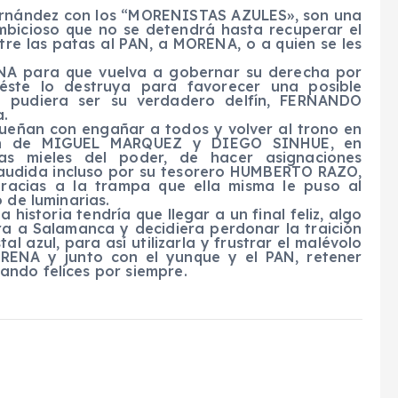
 Hernández con los “MORENISTAS AZULES», son una
mbicioso que no se detendrá hasta recuperar el
ntre las patas al PAN, a MORENA, o a quien se les
ENA para que vuelva a gobernar su derecha por
éste lo destruya para favorecer una posible
pudiera ser su verdadero delfín, FERNANDO
a.
 sueñan con engañar a todos y volver al trono en
ión de MIGUEL MARQUEZ y DIEGO SINHUE, en
as mieles del poder, de hacer asignaciones
aplaudida incluso por su tesorero HUMBERTO RAZO,
gracias a la trampa que ella misma le puso al
 de luminarias.
historia tendría que llegar a un final feliz, algo
ara a Salamanca y decidiera perdonar la traición
al azul, para así utilizarla y frustrar el malévolo
ORENA y junto con el yunque y el PAN, retener
ndo felices por siempre.