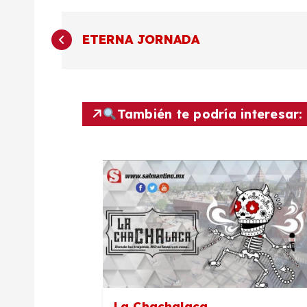
N
ETERNA JORNADA
a
v
También te podría interesar:
e
g
a
c
i
La Chachalaca