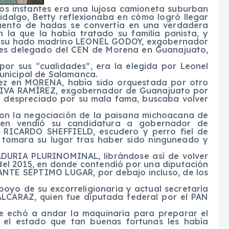
os instantes era una lujosa camioneta suburban
idalgo, Betty reflexionaba en cómo logró llegar
uento de hadas se convertía en una verdadera
n la que la había tratado su familia panista, y
ció su hado madrino LEONEL GODOY, exgobernador
ces delegado del CEN de Morena en Guanajuato,
 por sus “cualidades”, era la elegida por Leonel
unicipal de Salamanca.
dez en MORENA, había sido orquestada por otro
LIVA RAMÍREZ, exgobernador de Guanajuato por
 despreciado por su mala fama, buscaba volver
 con la negociación de la paisana michoacana de
en vendió su candidatura a gobernador de
RICARDO SHEFFIELD, escudero y perro fiel de
tomara su lugar tras haber sido ninguneado y
DURIA PLURINOMINAL, librándose así de volver
del 2015, en donde contendió por una diputación
TE SÉPTIMO LUGAR, por debajo incluso, de los
poyo de su excorreligionaria y actual secretaría
ALCARAZ, quien fue diputada federal por el PAN
 se echó a andar la maquinaria para preparar el
n el estado que tan buenas fortunas les había