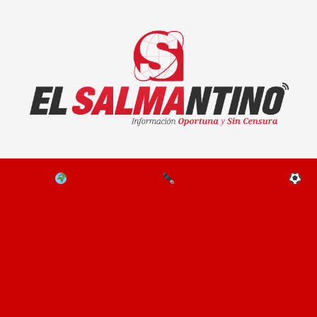
El Salmantino - medios/noticias/editorial
NAL
EL MUNDO
EDITORIALES
D