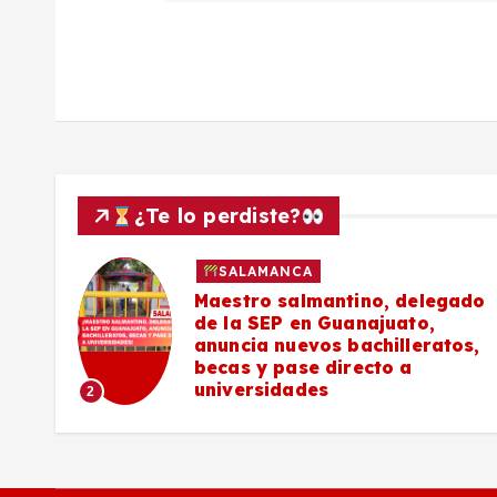
s
¿Te lo perdiste?
SALAMANCA
027
Maestro salmantino, delegado
de la SEP en Guanajuato,
s de
anuncia nuevos bachilleratos,
becas y pase directo a
universidades
2