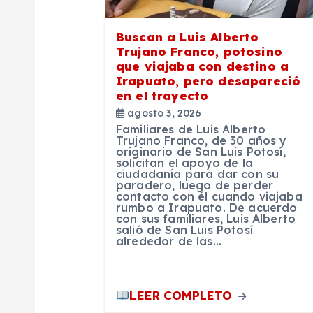
e
Buscan a Luis Alberto
Trujano Franco, potosino
e
que viajaba con destino a
Irapuato, pero desapareció
en el trayecto
n
agosto 3, 2026
Familiares de Luis Alberto
t
Trujano Franco, de 30 años y
originario de San Luis Potosí,
solicitan el apoyo de la
ciudadanía para dar con su
r
paradero, luego de perder
contacto con él cuando viajaba
rumbo a Irapuato. De acuerdo
a
con sus familiares, Luis Alberto
salió de San Luis Potosí
alrededor de las…
d
a
LEER COMPLETO