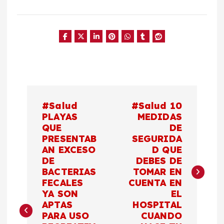
N
#Salud
#Salud 10
a
PLAYAS
MEDIDAS
QUE
DE
PRESENTAB
SEGURIDA
v
AN EXCESO
D QUE
DE
DEBES DE
e
BACTERIAS
TOMAR EN
FECALES
CUENTA EN
g
YA SON
EL
APTAS
HOSPITAL
a
PARA USO
CUANDO