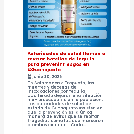
r
a
d
a
Autoridades de salud llaman a
revisar botellas de tequila
s
para prevenir riesgos en
#Guanajuato
junio 30, 2026
En Salamanca e Irapuato, las
muertes y decenas de
intoxicaciones por tequila
adulterado dejaron una situación
muy preocupante en la población.
Las autoridades de salud del
estado de Guanajuato insisten en
que la prevención es la única
manera de evitar que se repitan
tragedias como las que marcaron
a ambas ciudades. Cada…