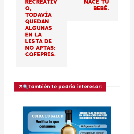
RECREATIV
NACE TU
c
O,
BEBÉ.
TODAVÍA
QUEDAN
i
ALGUNAS
EN LA
ó
LISTA DE
NO APTAS:
n
COFEPRIS.
d
e
También te podría interesar:
e
n
t