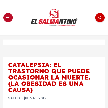
S
a
l
t
a
r
a
l
c
o
El Salmantino - medios/noticias/editorial
n
t
e
Inicio
n
i
d
o
CATALEPSIA: EL
TRASTORNO QUE PUEDE
OCASIONAR LA MUERTE.
(LA OBESIDAD ES UNA
CAUSA)
SALUD
julio 16, 2019