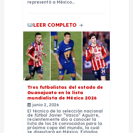
a
representó a México…
d
LEER COMPLETO
a
s
Tres futbolistas del estado de
Guanajuato en la lista
mundialista de México 2026
junio 2, 2026
El técnico de la selección nacional
de fútbol Javier “Vasco” Aguirre,
recientemente dio a conocer la
lista de los 26 convocados para la
próxima copa del mundo, la cual
se disputará en México, Estados