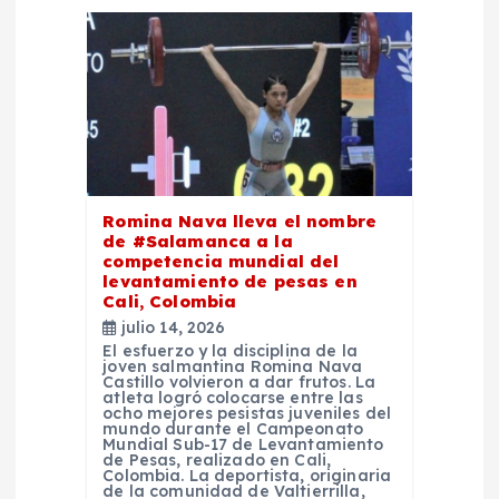
i
ó
n
d
e
Romina Nava lleva el nombre
de #Salamanca a la
competencia mundial del
e
levantamiento de pesas en
Cali, Colombia
n
julio 14, 2026
El esfuerzo y la disciplina de la
joven salmantina Romina Nava
t
Castillo volvieron a dar frutos. La
atleta logró colocarse entre las
ocho mejores pesistas juveniles del
r
mundo durante el Campeonato
Mundial Sub-17 de Levantamiento
de Pesas, realizado en Cali,
Colombia. La deportista, originaria
de la comunidad de Valtierrilla,