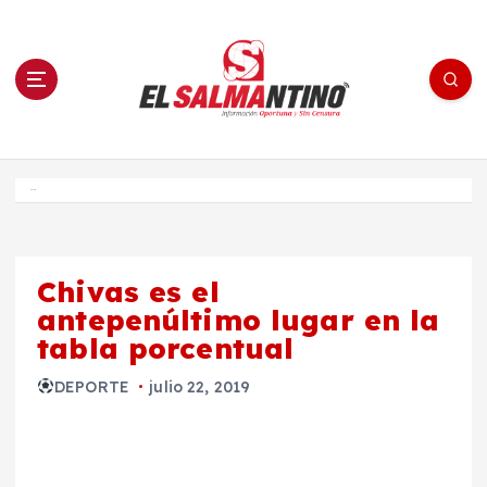
S
a
l
t
a
r
a
l
c
o
El Salmantino - medios/noticias/editorial
n
t
e
Inicio
n
i
d
o
Chivas es el
antepenúltimo lugar en la
tabla porcentual
DEPORTE
julio 22, 2019