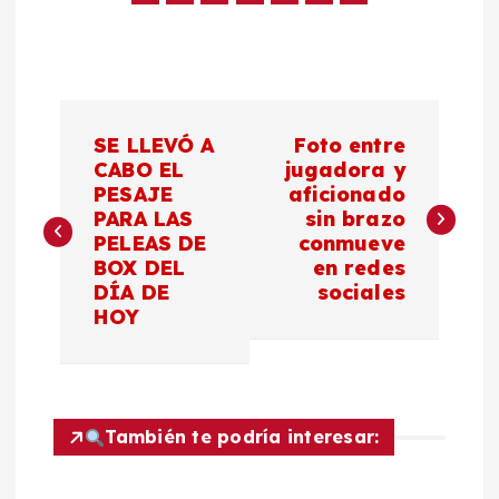
N
SE LLEVÓ A
Foto entre
a
CABO EL
jugadora y
PESAJE
aficionado
PARA LAS
sin brazo
v
PELEAS DE
conmueve
BOX DEL
en redes
e
DÍA DE
sociales
HOY
g
a
c
También te podría interesar: