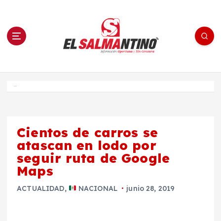
S
a
l
t
a
r
a
l
c
o
El Salmantino - medios/noticias/editorial
n
t
e
Inicio
n
i
d
o
Cientos de carros se
atascan en lodo por
seguir ruta de Google
Maps
ACTUALIDAD
,
NACIONAL
junio 28, 2019