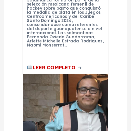
Salamanca formaron parte de la
d
selección mexicana femenil de
hockey sobre pasto que conquistó
la medalla de plata en los Juegos
Centroamericanos y del Caribe
a
Santo Domingo 2026,
consolidándose como referentes
del deporte guanajuatense a nivel
s
internacional. Las salmantinas
Fernanda Oviedo Guadarrama,
Arlette Michelle Estrada Rodríguez,
Naomi Monserrat…
LEER COMPLETO