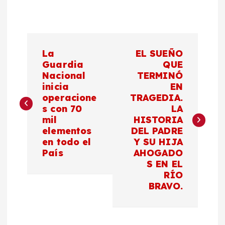
N
La
EL SUEÑO
a
Guardia
QUE
Nacional
TERMINÓ
inicia
EN
v
operacione
TRAGEDIA.
s con 70
LA
e
mil
HISTORIA
elementos
DEL PADRE
g
en todo el
Y SU HIJA
País
AHOGADO
a
S EN EL
RÍO
c
BRAVO.
i