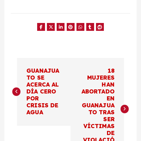
N
GUANAJUA
18
a
TO SE
MUJERES
ACERCA AL
HAN
DÍA CERO
ABORTADO
v
POR
EN
CRISIS DE
GUANAJUA
e
AGUA
TO TRAS
SER
g
VÍCTIMAS
DE
VIOLACIÓ