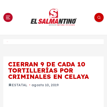
S
a
l
t
a
r
a
l
c
o
El Salmantino - medios/noticias/editorial
n
t
e
Inicio
n
i
d
o
CIERRAN 9 DE CADA 10
TORTILLERÍAS POR
CRIMINALES EN CELAYA
ESTATAL
agosto 10, 2019