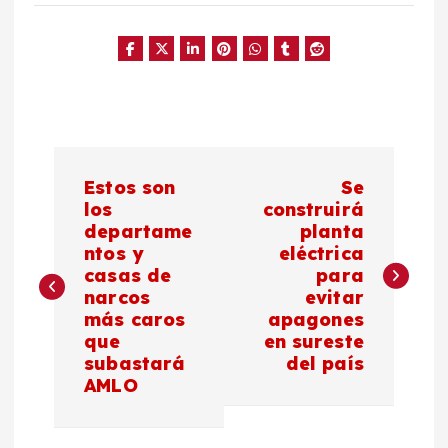
N
Estos son
Se
a
los
construirá
departame
planta
ntos y
eléctrica
v
casas de
para
narcos
evitar
e
más caros
apagones
que
en sureste
g
subastará
del país
AMLO
a