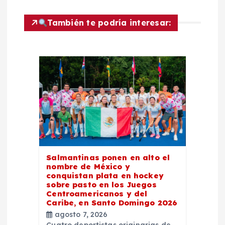
c
También te podría interesar:
i
ó
n
d
e
e
Salmantinas ponen en alto el
nombre de México y
n
conquistan plata en hockey
sobre pasto en los Juegos
Centroamericanos y del
t
Caribe, en Santo Domingo 2026
agosto 7, 2026