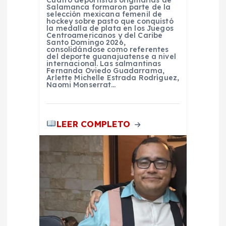
r
Cuatro deportistas originarias de
Salamanca formaron parte de la
selección mexicana femenil de
a
hockey sobre pasto que conquistó
la medalla de plata en los Juegos
Centroamericanos y del Caribe
Santo Domingo 2026,
d
consolidándose como referentes
del deporte guanajuatense a nivel
internacional. Las salmantinas
a
Fernanda Oviedo Guadarrama,
Arlette Michelle Estrada Rodríguez,
Naomi Monserrat…
s
LEER COMPLETO