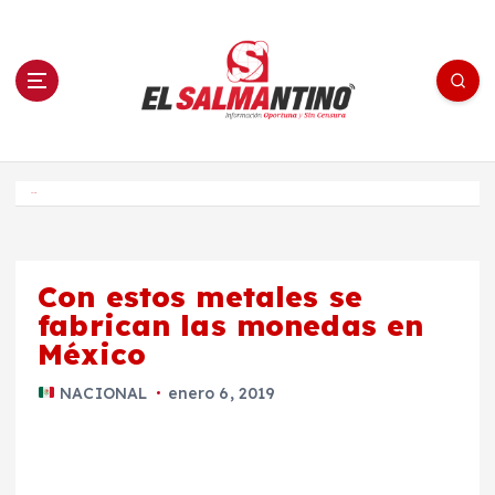
S
a
l
t
a
r
a
l
c
o
El Salmantino - medios/noticias/editorial
n
t
e
Inicio
n
i
d
o
Con estos metales se
fabrican las monedas en
México
NACIONAL
enero 6, 2019