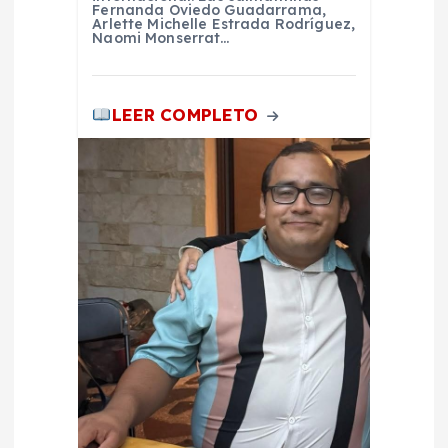
d
Fernanda Oviedo Guadarrama,
Arlette Michelle Estrada Rodríguez,
Naomi Monserrat…
a
s
LEER COMPLETO