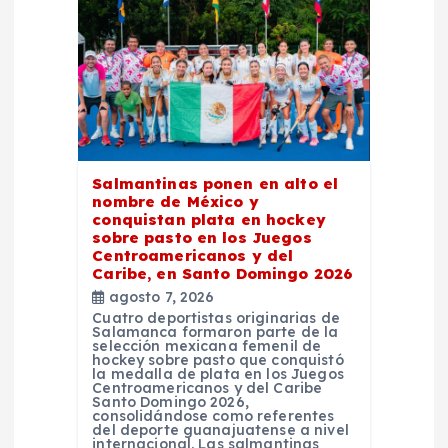
ó
n
d
e
Salmantinas ponen en alto el
nombre de México y
e
conquistan plata en hockey
sobre pasto en los Juegos
Centroamericanos y del
n
Caribe, en Santo Domingo 2026
agosto 7, 2026
t
Cuatro deportistas originarias de
Salamanca formaron parte de la
selección mexicana femenil de
r
hockey sobre pasto que conquistó
la medalla de plata en los Juegos
Centroamericanos y del Caribe
Santo Domingo 2026,
a
consolidándose como referentes
del deporte guanajuatense a nivel
internacional. Las salmantinas