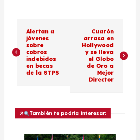
N
Alertan a
Cuarón
a
jóvenes
arrasa en
sobre
Hollywood
cobros
y se lleva
v
indebidos
el Globo
en becas
de Oro a
e
de la STPS
Mejor
Director
g
a
c
También te podría interesar:
i