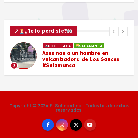
¿Te lo perdiste?
POLICIACA
SALAMANCA
Asesinan a un hombre en
vulcanizadora de Los Sauces,
#Salamanca
2
Copyright © 2026 El Salmantino | Todos los derechos
reservados.