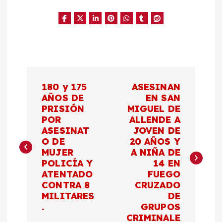
N
180 y 175
ASESINAN
a
AÑOS DE
EN SAN
PRISIÓN
MIGUEL DE
POR
ALLENDE A
v
ASESINAT
JOVEN DE
O DE
20 AÑOS Y
e
MUJER
A NIÑA DE
POLICÍA Y
14 EN
g
ATENTADO
FUEGO
CONTRA 8
CRUZADO
a
MILITARES
DE
.
GRUPOS
CRIMINALE