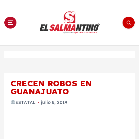
S
a
l
t
a
r
a
l
c
o
El Salmantino - medios/noticias/editorial
n
t
e
Inicio
n
i
d
o
CRECEN ROBOS EN
GUANAJUATO
ESTATAL
julio 8, 2019