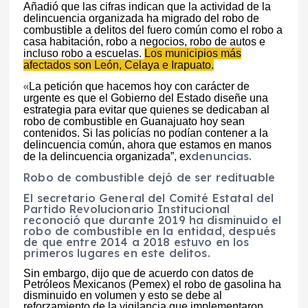
Añadió que las cifras indican que la actividad de la
delincuencia organizada ha migrado del robo de
combustible a delitos del fuero común como el robo a
casa habitación, robo a negocios, robo de autos e
incluso robo a escuelas.
Los municipios más
afectados son León,
Celaya
e
Irapuato
.
«
La petición que hacemos hoy con carácter de
urgente es que el Gobierno del Estado diseñe una
estrategia para evitar que quienes se dedicaban al
robo de combustible en Guanajuato hoy sean
contenidos. Si las policías no podían contener a la
delincuencia común, ahora que estamos en manos
denuncias.
de la delincuencia organizada”, ex
Robo de combustible dejó de ser redituable
El secretario General del Comité Estatal del
Partido Revolucionario Institucional
reconoció que durante 2019 ha disminuido el
robo de combustible en la entidad, después
de que entre 2014 a 2018 estuvo en los
primeros lugares en este delitos.
Sin embargo, dijo que de acuerdo con datos de
Petróleos Mexicanos
(Pemex) el robo de gasolina ha
disminuido en volumen y esto se debe al
reforzamiento de la vigilancia que implementaron