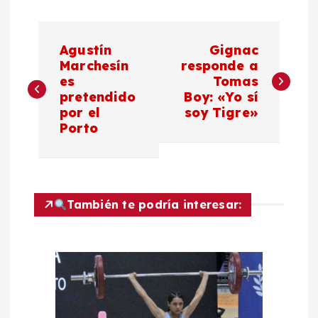
N
Agustín
Gignac
a
Marchesín
responde a
es
Tomas
pretendido
Boy: «Yo sí
v
por el
soy Tigre»
Porto
e
g
a
También te podría interesar:
c
i
ó