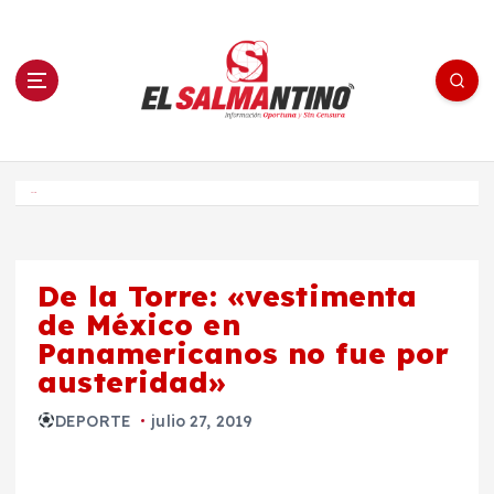
S
a
l
t
a
r
a
l
c
o
El Salmantino - medios/noticias/editorial
n
t
e
Inicio
n
i
d
o
De la Torre: «vestimenta
de México en
Panamericanos no fue por
austeridad»
DEPORTE
julio 27, 2019