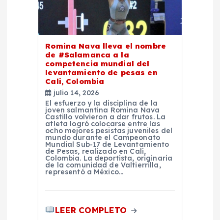
n
d
Romina Nava lleva el nombre
de #Salamanca a la
e
competencia mundial del
levantamiento de pesas en
Cali, Colombia
e
julio 14, 2026
El esfuerzo y la disciplina de la
joven salmantina Romina Nava
n
Castillo volvieron a dar frutos. La
atleta logró colocarse entre las
ocho mejores pesistas juveniles del
t
mundo durante el Campeonato
Mundial Sub-17 de Levantamiento
de Pesas, realizado en Cali,
Colombia. La deportista, originaria
r
de la comunidad de Valtierrilla,
representó a México…
a
d
LEER COMPLETO