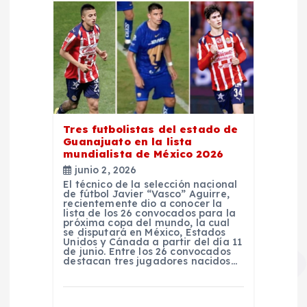
a
s
Tres futbolistas del estado de
Guanajuato en la lista
mundialista de México 2026
junio 2, 2026
El técnico de la selección nacional
de fútbol Javier “Vasco” Aguirre,
recientemente dio a conocer la
lista de los 26 convocados para la
próxima copa del mundo, la cual
se disputará en México, Estados
Unidos y Cánada a partir del día 11
de junio. Entre los 26 convocados
destacan tres jugadores nacidos…