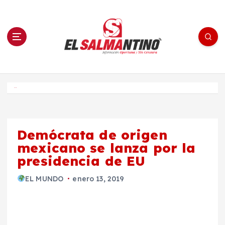
S
a
l
t
a
r
a
l
c
o
El Salmantino - medios/noticias/editorial
n
t
e
Inicio
n
i
d
o
Demócrata de origen
mexicano se lanza por la
presidencia de EU
EL MUNDO
enero 13, 2019