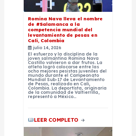
d
Romina Nava lleva el nombre
e
de #Salamanca a la
competencia mundial del
levantamiento de pesas en
e
Cali, Colombia
julio 14, 2026
n
El esfuerzo y la disciplina de la
joven salmantina Romina Nava
Castillo volvieron a dar frutos. La
atleta logró colocarse entre las
t
ocho mejores pesistas juveniles del
mundo durante el Campeonato
Mundial Sub-17 de Levantamiento
r
de Pesas, realizado en Cali,
Colombia. La deportista, originaria
de la comunidad de Valtierrilla,
representó a México…
a
d
LEER COMPLETO
a