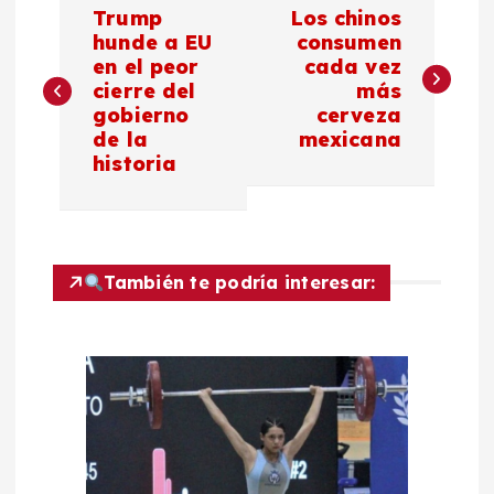
Trump
Los chinos
a
hunde a EU
consumen
en el peor
cada vez
cierre del
más
v
gobierno
cerveza
de la
mexicana
e
historia
g
a
También te podría interesar:
c
i
ó
n