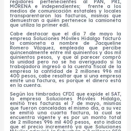
regidores pertenecientes al PAN, PRI,
MORENA e independientes; frente a los
medios de comunicación estatales y locales
transparentaron las facturas, mismas que
demuestran a quién pertenece la camioneta
que utiliza la primer edil.
Cabe destacar que el día 7 de mayo la
empresa Soluciones Móviles Hidalgo facturó
la camioneta a nombre de Jacqueline
Romero Vázquez, empleada que percibe
quincenalmente entre mil quinientos y dos mil
quinientos pesos, y que al parecer compró
la unidad pero no se ha averiguado si la
trabajadora ingresó a la cuenta fiscal de la
empresa la cantidad de 2 millones 996 mil
400 pesos, cabe resaltar que si una empresa
emite una factura, es porque el dinero está
en la cuenta.
Según los timbrados CFDI que expide el SAT,
la empresa Soluciones Móviles Hidalgo,
emitió tres facturas el 7 de mayo, mismas
que fueron canceladas el mismo día, a su vez
se emitió una cuarta factura, la cual se
encuentra vigente y es por un monto total
de 2 millones 996 mil 400 pesos, esto indica
que el precio incrementó ya que Soluciones