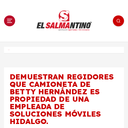
S
a
l
t
a
r
a
l
c
o
El Salmantino - medios/noticias/editorial
n
t
e
Inicio
n
i
d
o
DEMUESTRAN REGIDORES
QUE CAMIONETA DE
BETTY HERNÁNDEZ ES
PROPIEDAD DE UNA
EMPLEADA DE
SOLUCIONES MÓVILES
HIDALGO.