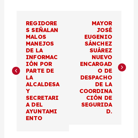
N
REGIDORE
MAYOR
a
S SEÑALAN
JOSÉ
MALOS
EUGENIO
MANEJOS
SÁNCHEZ
v
DE LA
SUÁREZ
INFORMAC
NUEVO
e
IÓN POR
ENCARGAD
PARTE DE
O DE
g
LA
DESPACHO
ALCALDESA
DE LA
a
Y
COORDINA
SECRETARI
CIÓN DE
c
A DEL
SEGURIDA
AYUNTAMI
D.
ENTO
i