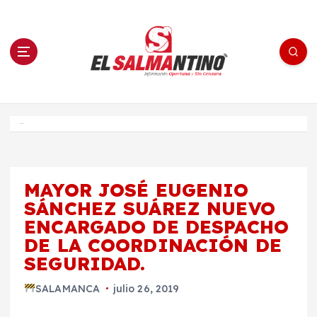
S
a
l
t
a
r
a
l
c
o
El Salmantino - medios/noticias/editorial
n
t
e
Inicio
n
i
d
o
MAYOR JOSÉ EUGENIO
SÁNCHEZ SUÁREZ NUEVO
ENCARGADO DE DESPACHO
DE LA COORDINACIÓN DE
SEGURIDAD.
SALAMANCA
julio 26, 2019