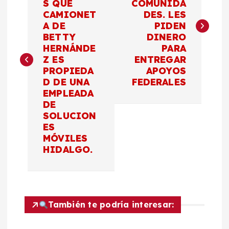
S QUE
COMUNIDA
v
CAMIONET
DES. LES
A DE
PIDEN
e
BETTY
DINERO
HERNÁNDE
PARA
g
Z ES
ENTREGAR
PROPIEDA
APOYOS
a
D DE UNA
FEDERALES
EMPLEADA
c
DE
SOLUCION
ES
i
MÓVILES
HIDALGO.
ó
n
d
También te podría interesar: