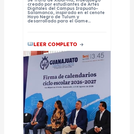
Se trata de Xibal-Ha, videojuego
d
creado por estudiantes de Artes
Digitales del Campus Irapuato–
Salamanca, inspirado en el cenote
Hoyo Negro de Tulum y
a
desarrollado para el Game…
s
LEER COMPLETO