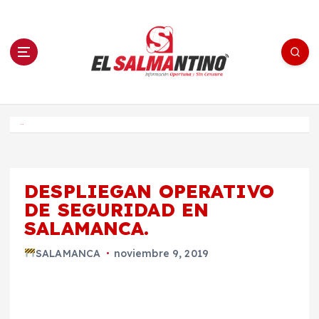
S
a
l
t
a
r
a
l
c
o
El Salmantino - medios/noticias/editorial
n
t
e
Inicio
n
i
d
o
DESPLIEGAN OPERATIVO
DE SEGURIDAD EN
SALAMANCA.
SALAMANCA
noviembre 9, 2019