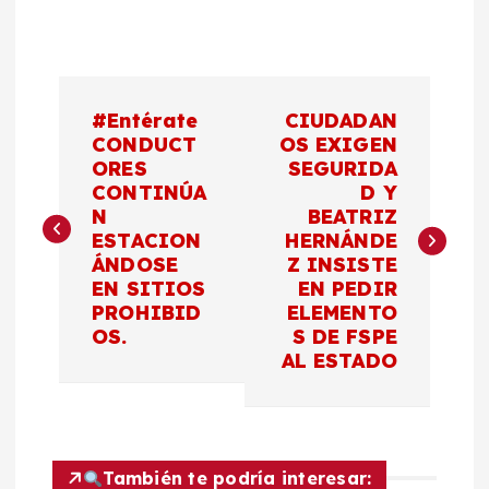
N
#Entérate
CIUDADAN
a
CONDUCT
OS EXIGEN
ORES
SEGURIDA
CONTINÚA
D Y
v
N
BEATRIZ
ESTACION
HERNÁNDE
e
ÁNDOSE
Z INSISTE
EN SITIOS
EN PEDIR
g
PROHIBID
ELEMENTO
OS.
S DE FSPE
a
AL ESTADO
c
i
También te podría interesar: