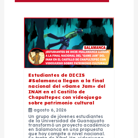
ó
n
d
e
e
Estudiantes de DICIS
#Salamanca llegan a la final
n
nacional del «Game Jam» del
INAH en el Castillo de
t
Chapultepec con videojuego
sobre patrimonio cultural
agosto 6, 2026
r
Un grupo de jóvenes estudiantes
de la Universidad de Guanajuato
transformó un proyecto académico
a
en Salamanca en una propuesta
que hoy compite a nivel nacional.