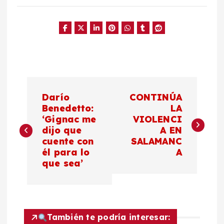
N
Darío
CONTINÚA
a
Benedetto:
LA
‘Gignac me
VIOLENCI
dijo que
A EN
v
cuente con
SALAMANC
él para lo
A
e
que sea’
g
a
También te podría interesar: