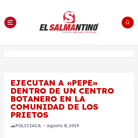
S
a
l
t
a
r
a
l
c
o
El Salmantino - medios/noticias/editorial
n
t
e
Inicio
n
i
d
o
EJECUTAN A «PEPE»
DENTRO DE UN CENTRO
BOTANERO EN LA
COMUNIDAD DE LOS
PRIETOS
POLICIACA
agosto 8, 2019