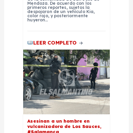
r
Mendoza. De acuerdo con los
primeros reportes, sujetos la
despojaron de un vehículo Kia,
a
color rojo, y posteriormente
huyeron…
d
LEER COMPLETO
a
s
Asesinan a un hombre en
vulcanizadora de Los Sauces,
#Salamanca