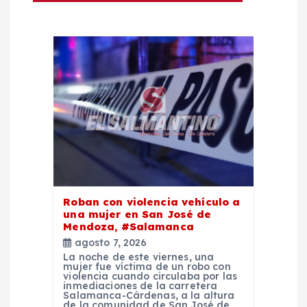
c
i
ó
n
d
e
Roban con violencia vehículo a
e
una mujer en San José de
Mendoza, #Salamanca
n
agosto 7, 2026
La noche de este viernes, una
mujer fue víctima de un robo con
t
violencia cuando circulaba por las
inmediaciones de la carretera
Salamanca-Cárdenas, a la altura
de la comunidad de San José de