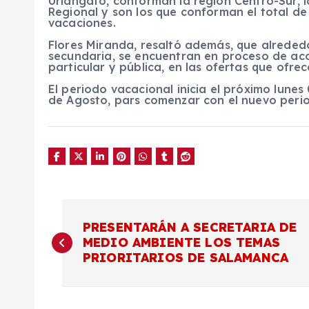
Uriangato, conforman la región Centro-Sur, l
Regional y son los que conforman el total de
vacaciones.
Flores Miranda, resaltó además, que alreded
secundaria, se encuentran en proceso de aco
particular y pública, en las ofertas que ofrec
El periodo vacacional inicia el próximo lunes
de Agosto, pars comenzar con el nuevo perio
N
PRESENTARÁN A SECRETARIA DE
MEDIO AMBIENTE LOS TEMAS
a
PRIORITARIOS DE SALAMANCA
v