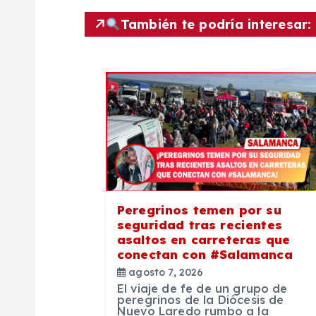
e
También te podría interesar:
g
a
c
i
Peregrinos temen por su
ó
seguridad tras recientes
asaltos en carreteras que
n
conectan con #Salamanca
agosto 7, 2026
El viaje de fe de un grupo de
d
peregrinos de la Diócesis de
Nuevo Laredo rumbo a la