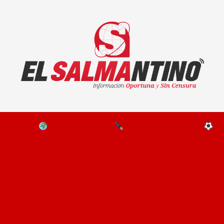
El Salmantino - medios/noticias/editorial
NAL
EL MUNDO
EDITORIALES
D