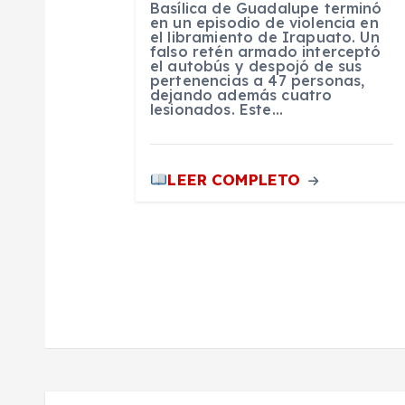
Basílica de Guadalupe terminó
e
en un episodio de violencia en
el libramiento de Irapuato. Un
falso retén armado interceptó
el autobús y despojó de sus
e
pertenencias a 47 personas,
dejando además cuatro
lesionados. Este…
n
t
LEER COMPLETO
r
a
d
a