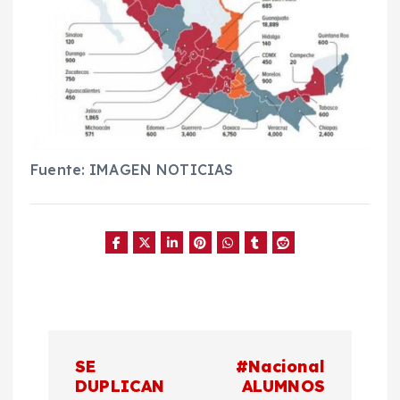
Fuente: IMAGEN NOTICIAS
N
SE
#Nacional
a
DUPLICAN
ALUMNOS