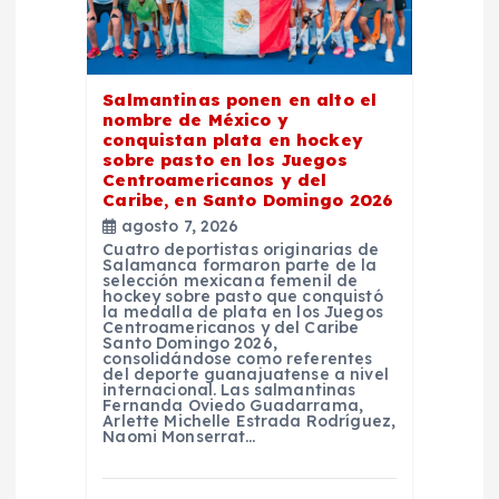
e
e
Salmantinas ponen en alto el
nombre de México y
n
conquistan plata en hockey
sobre pasto en los Juegos
Centroamericanos y del
t
Caribe, en Santo Domingo 2026
agosto 7, 2026
r
Cuatro deportistas originarias de
Salamanca formaron parte de la
selección mexicana femenil de
a
hockey sobre pasto que conquistó
la medalla de plata en los Juegos
Centroamericanos y del Caribe
Santo Domingo 2026,
d
consolidándose como referentes
del deporte guanajuatense a nivel
internacional. Las salmantinas
a
Fernanda Oviedo Guadarrama,
Arlette Michelle Estrada Rodríguez,
Naomi Monserrat…
s