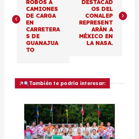
ROBOS A
DESTACAD
CAMIONES
OS DEL
v
DE CARGA
CONALEP
EN
REPRESENT
e
CARRETERA
ARÁN A
S DE
MÉXICO EN
g
GUANAJUA
LA NASA.
TO
a
c
También te podría interesar:
i
ó
n
d