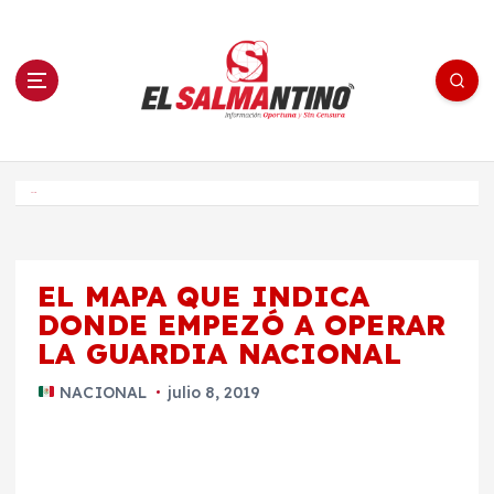
S
a
l
t
a
r
a
l
c
o
El Salmantino - medios/noticias/editorial
n
t
e
Inicio
n
i
d
o
EL MAPA QUE INDICA
DONDE EMPEZÓ A OPERAR
LA GUARDIA NACIONAL
NACIONAL
julio 8, 2019