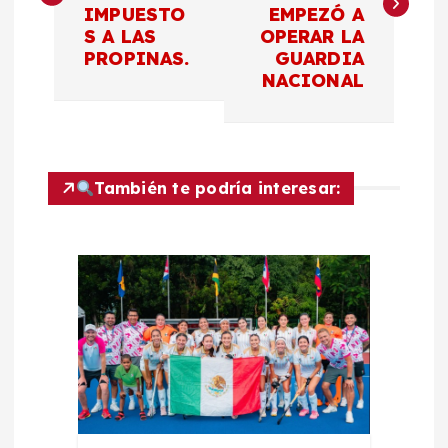
v
IMPUESTO
EMPEZÓ A
S A LAS
OPERAR LA
e
PROPINAS.
GUARDIA
NACIONAL
g
a
c
También te podría interesar:
i
ó
n
d
e