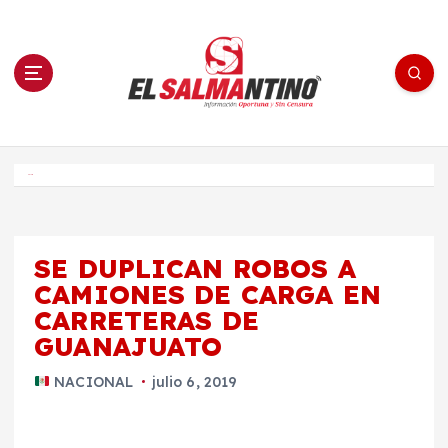
S
a
l
t
a
r
a
l
c
o
El Salmantino - medios/noticias/editorial
n
t
e
Inicio
n
i
d
o
SE DUPLICAN ROBOS A
CAMIONES DE CARGA EN
CARRETERAS DE
GUANAJUATO
NACIONAL
julio 6, 2019