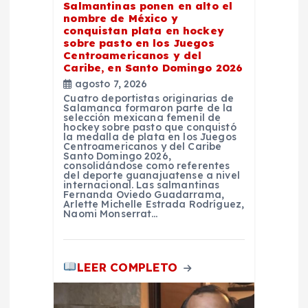
Salmantinas ponen en alto el
nombre de México y
e
conquistan plata en hockey
sobre pasto en los Juegos
Centroamericanos y del
n
Caribe, en Santo Domingo 2026
agosto 7, 2026
t
Cuatro deportistas originarias de
Salamanca formaron parte de la
selección mexicana femenil de
r
hockey sobre pasto que conquistó
la medalla de plata en los Juegos
Centroamericanos y del Caribe
Santo Domingo 2026,
a
consolidándose como referentes
del deporte guanajuatense a nivel
internacional. Las salmantinas
d
Fernanda Oviedo Guadarrama,
Arlette Michelle Estrada Rodríguez,
Naomi Monserrat…
a
s
LEER COMPLETO