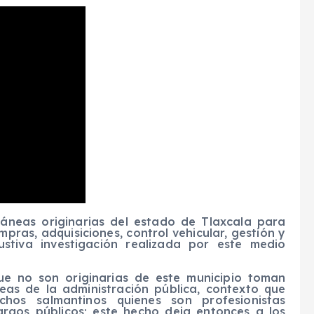
áneas originarias del estado de Tlaxcala para
ras, adquisiciones, control vehicular, gestión y
stiva investigación realizada por este medio
e no son originarias de este municipio toman
reas de la administración pública, contexto que
hos salmantinos quienes son profesionistas
argos públicos; este hecho deja entonces a los