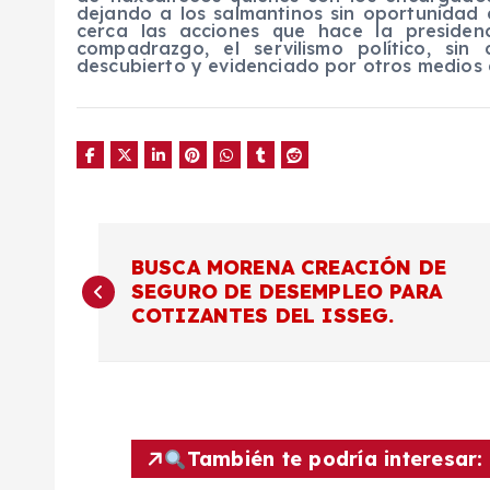
dejando a los salmantinos sin oportunidad d
cerca las acciones que hace la presidenc
compadrazgo, el servilismo político, si
descubierto y evidenciado por otros medios
N
BUSCA MORENA CREACIÓN DE
SEGURO DE DESEMPLEO PARA
a
COTIZANTES DEL ISSEG.
v
e
También te podría interesar: