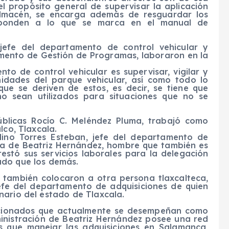
el propósito general de supervisar la aplicación
almacén, se encarga además de resguardar los
responden a lo que se marca en el manual de
jefe del departamento de control vehicular y
mento de Gestión de Programas, laboraron en la
to de control vehicular es supervisar, vigilar y
nidades del parque vehicular, así como todo lo
que se deriven de estos, es decir, se tiene que
 no sean utilizados para situaciones que no se
Públicas Rocío C. Meléndez Pluma, trabajó como
lco, Tlaxcala.
lino Torres Esteban, jefe del departamento de
ica de Beatriz Hernández, hombre que también es
restó sus servicios laborales para la delegación
ado que los demás.
 también colocaron a otra persona tlaxcalteca,
jefe del departamento de adquisiciones de quien
nario del estado de Tlaxcala.
encionados que actualmente se desempeñan como
ministración de Beatriz Hernández posee una red
s que manejar las adquisiciones en Salamanca,