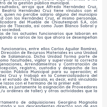
ro de la gestión pública municipal.
esultados, arroja que Alfredo Hernández Cruz,
 Beatriz Hernández Cruz tiene vínculos con el
, quien no percibe salario alguno del municipio
ad con los Hernández Cruz, el mismo personaje,
alizadora del Mueble de Chiautempan S.A, con
pio de Tlaxcala, así como Juan Blanco Sobral y
a sociedad.
as de los actuales funcionarios que laboran en
ajando a varios de los que ahora se desempeñan
funcionarios, entre ellos Carlos Aguilar Ramírez,
a Dirección de Recursos Materiales es una Unidad
al de Salamanca. Dicha Unidad forma parte de
como facultades, vigilar y supervisar la correcta
ajenaciones, Arrendamientos y Contratación de
recepción, registro, custodia y despacho de los
ración Pública Municipal para su operación; el
dez Cruz y trabajó en la Comercializadora del
el estado de Tlaxcala, es decir, está vinculado
e lazos con el hermano de la primer edil.
ales, es justamente la asignación de Proveedores
 /u ordenes de taller) y otras actividades que la
rtamento de adquisiciones Georgina Magnolia
estado y sus descendientes directos son de esa