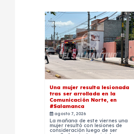
g
a
c
i
ó
n
Una mujer resulta lesionada
tras ser arrollada en la
d
Comunicación Norte, en
#Salamanca
agosto 7, 2026
e
La mañana de este viernes una
mujer resultó con lesiones de
consideración luego de ser