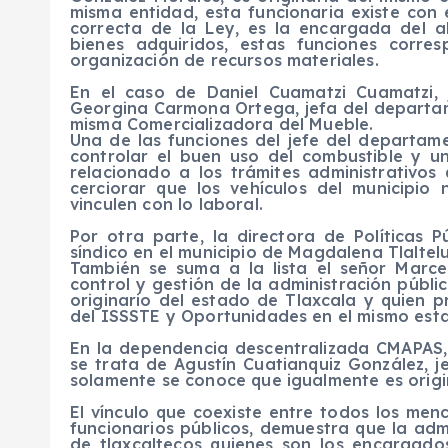
misma entidad, esta funcionaria existe con 
correcta de la Ley, es la encargada del 
bienes adquiridos, estas funciones cor
organización de recursos materiales.
En el caso de Daniel Cuamatzi Cuamatzi, 
Georgina Carmona Ortega, jefa del departa
misma Comercializadora del Mueble.
Una de las funciones del jefe del departamen
controlar el buen uso del combustible y u
relacionado a los trámites administrativos 
cerciorar que los vehículos del municipio
vinculen con lo laboral.
Por otra parte, la directora de Políticas 
síndico en el municipio de Magdalena Tlaltelu
También se suma a la lista el señor Marce
control y gestión de la administración públ
originario del estado de Tlaxcala y quien p
del ISSSTE y Oportunidades en el mismo est
En la dependencia descentralizada CMAPAS,
se trata de Agustín Cuatianquiz González, 
solamente se conoce que igualmente es origi
El vínculo que coexiste entre todos los m
funcionarios públicos, demuestra que la ad
de tlaxcaltecos quienes son los encargado