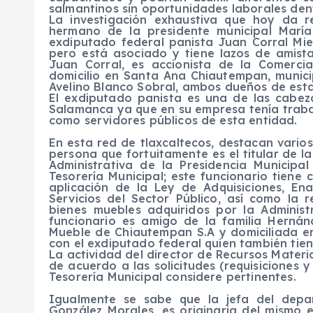
salmantinos sin oportunidades laborales dent
La investigación exhaustiva que hoy da r
hermano de la presidente municipal María
exdiputado federal panista Juan Corral Mier
pero está asociado y tiene lazos de amist
Juan Corral, es accionista de la Comerci
domicilio en Santa Ana Chiautempan, munici
Avelino Blanco Sobral, ambos dueños de est
El exdiputado panista es una de las cabez
Salamanca ya que en su empresa tenía trab
como servidores públicos de esta entidad.
En esta red de tlaxcaltecos, destacan varios 
persona que fortuitamente es el titular de l
Administrativa de la Presidencia Municip
Tesorería Municipal; este funcionario tiene 
aplicación de la Ley de Adquisiciones, En
Servicios del Sector Público, así como la 
bienes muebles adquiridos por la Administ
funcionario es amigo de la familia Hernán
Mueble de Chiautempan S.A y domiciliada en 
con el exdiputado federal quien también tien
La actividad del director de Recursos Materi
de acuerdo a las solicitudes (requisiciones y
Tesorería Municipal considere pertinentes.
Igualmente se sabe que la jefa del depa
González Morales, es originaria del mismo 