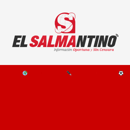
El Salmantino - medios/noticias/editorial
NAL
EL MUNDO
EDITORIALES
D