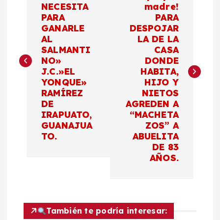
a
NECESITA
madre!
PARA
PARA
v
GANARLE
DESPOJAR
AL
LA DE LA
e
SALMANTI
CASA
NO»
DONDE
g
J.C.»EL
HABITA,
YONQUE»
HIJO Y
a
RAMÍREZ
NIETOS
DE
AGREDEN A
c
IRAPUATO,
“MACHETA
GUANAJUA
ZOS” A
TO.
ABUELITA
i
DE 83
AÑOS.
ó
n
d
También te podría interesar: