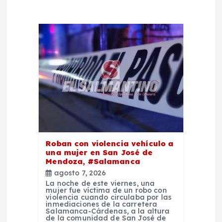
e
e
n
t
r
a
Roban con violencia vehículo a
una mujer en San José de
d
Mendoza, #Salamanca
agosto 7, 2026
La noche de este viernes, una
a
mujer fue víctima de un robo con
violencia cuando circulaba por las
inmediaciones de la carretera
s
Salamanca-Cárdenas, a la altura
de la comunidad de San José de