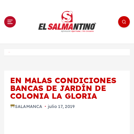
S
a
l
t
a
r
a
l
c
o
El Salmantino - medios/noticias/editorial
n
t
e
Inicio
n
i
d
o
EN MALAS CONDICIONES
BANCAS DE JARDÍN DE
COLONIA LA GLORIA
SALAMANCA
julio 17, 2019