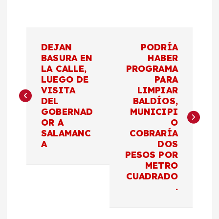
N
DEJAN
PODRÍA
a
BASURA EN
HABER
LA CALLE,
PROGRAMA
LUEGO DE
PARA
v
VISITA
LIMPIAR
DEL
BALDÍOS,
e
GOBERNAD
MUNICIPI
OR A
O
g
SALAMANC
COBRARÍA
A
DOS
a
PESOS POR
METRO
c
CUADRADO
.
i