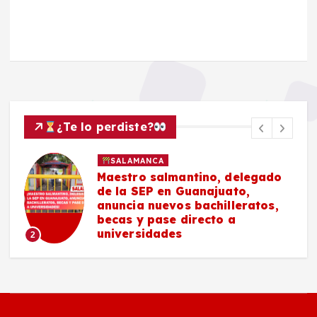
¿Te lo perdiste?
LAMANCA
POLICIAC
tro salmantino, delegado
Masculi
a SEP en Guanajuato,
vida en P
cia nuevos bachilleratos,
#Salaman
3
s y pase directo a
ersidades