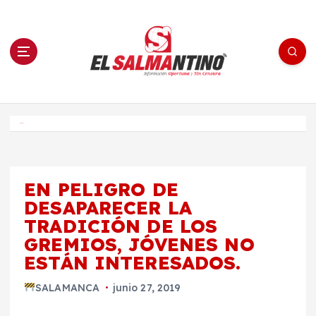
S
a
l
t
a
r
a
l
c
o
El Salmantino - medios/noticias/editorial
n
t
e
Inicio
n
i
d
o
EN PELIGRO DE
DESAPARECER LA
TRADICIÓN DE LOS
GREMIOS, JÓVENES NO
ESTÁN INTERESADOS.
SALAMANCA
junio 27, 2019