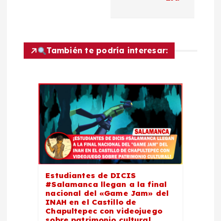
i
ó
También te podría interesar:
n
d
e
e
n
Estudiantes de DICIS
t
#Salamanca llegan a la final
nacional del «Game Jam» del
INAH en el Castillo de
r
Chapultepec con videojuego
sobre patrimonio cultural