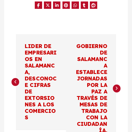
N
LIDER DE
GOBIERNO
a
EMPRESARI
DE
OS EN
SALAMANC
SALAMANC
A
v
A,
ESTABLECE
DESCONOC
JORNADAS
e
E CIFRAS
POR LA
DE
PAZ A
g
EXTORSIO
TRAVÉS DE
NES A LOS
MESAS DE
a
COMERCIO
TRABAJO
S
CON LA
c
CIUDADAN
ÍA.