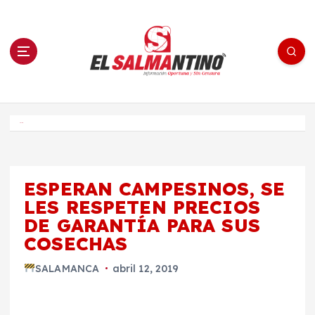
S
a
l
t
a
r
a
l
c
o
El Salmantino - medios/noticias/editorial
n
t
e
Inicio
n
i
d
o
ESPERAN CAMPESINOS, SE
LES RESPETEN PRECIOS
DE GARANTÍA PARA SUS
COSECHAS
SALAMANCA
abril 12, 2019