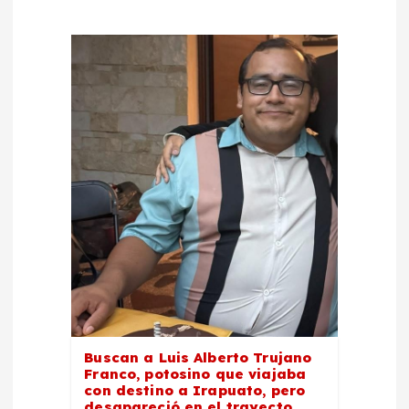
n
d
e
e
n
t
r
a
Buscan a Luis Alberto Trujano
Franco, potosino que viajaba
d
con destino a Irapuato, pero
desapareció en el trayecto