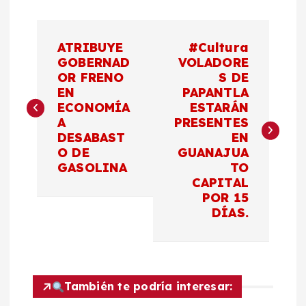
N
ATRIBUYE
#Cultura
a
GOBERNAD
VOLADORE
OR FRENO
S DE
EN
PAPANTLA
v
ECONOMÍA
ESTARÁN
A
PRESENTES
e
DESABAST
EN
O DE
GUANAJUA
g
GASOLINA
TO
CAPITAL
a
POR 15
DÍAS.
c
i
También te podría interesar:
ó