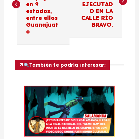
v
en 9
EJECUTAD
estados,
O EN LA
e
entre ellos
CALLE RÍO
Guanajuat
BRAVO.
g
o
a
c
También te podría interesar:
i
ó
n
d
e