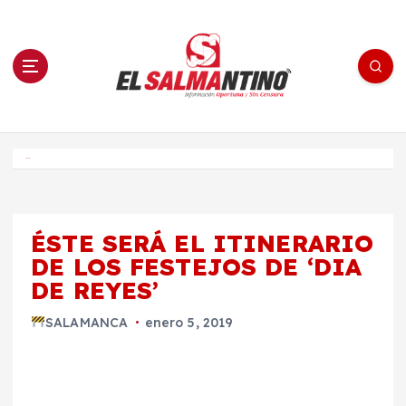
S
a
l
t
a
r
a
l
c
o
El Salmantino - medios/noticias/editorial
n
t
e
Inicio
n
i
d
o
ÉSTE SERÁ EL ITINERARIO
DE LOS FESTEJOS DE ‘DIA
DE REYES’
SALAMANCA
enero 5, 2019