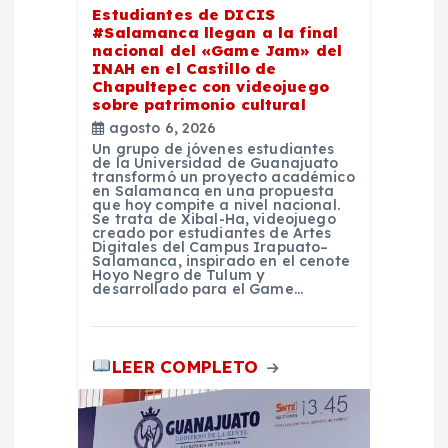
Estudiantes de DICIS
e
#Salamanca llegan a la final
nacional del «Game Jam» del
INAH en el Castillo de
n
Chapultepec con videojuego
sobre patrimonio cultural
agosto 6, 2026
t
Un grupo de jóvenes estudiantes
de la Universidad de Guanajuato
transformó un proyecto académico
r
en Salamanca en una propuesta
que hoy compite a nivel nacional.
Se trata de Xibal-Ha, videojuego
a
creado por estudiantes de Artes
Digitales del Campus Irapuato–
Salamanca, inspirado en el cenote
Hoyo Negro de Tulum y
d
desarrollado para el Game…
a
LEER COMPLETO
s