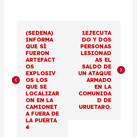
N
(SEDENA)
1EJECUTA
a
INFORMA
DO Y DOS
QUE SÍ
PERSONAS
FUERON
LESIONAD
v
ARTEFACT
AS EL
OS
SALDO DE
e
EXPLOSIV
UN ATAQUE
OS LOS
ARMADO
g
QUE SE
EN LA
LOCALIZAR
COMUNIDA
a
ON EN LA
D DE
CAMIONET
URUETARO.
c
A FUERA DE
LA PUERTA
4
i