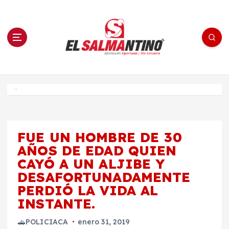
S
a
l
t
a
r
a
l
c
o
El Salmantino - medios/noticias/editorial
n
t
e
Inicio
n
i
d
o
FUE UN HOMBRE DE 30
AÑOS DE EDAD QUIEN
CAYÓ A UN ALJIBE Y
DESAFORTUNADAMENTE
PERDIÓ LA VIDA AL
INSTANTE.
POLICIACA
enero 31, 2019